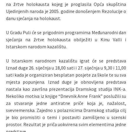
na žrtve holokausta kojeg je proglasila Opća skupština
Ujedinjenih naroda je 2005. godine donošenjem Rezolucije o
danu sjećanja na holokaust.
U Gradu Puli će se prigodnim programima Međunarodni dan
sjećanja na žrtve holokausta obilježiti u Kinu Valli i
Istarskom narodom kazalištu.
U Istarskom narodnom kazalištu igrat će se predstava
Iznad duge 26. siječnja u 18,00 sati i 27. siječnja u 9,30 i 11,00
sati kada je organiziran besplatan posjete za škole te su sva
mjesta popunjena. Iznad duge je obnovljena predstava
nastala kao završna prezentacija Dramskog studija INK-a.
Nekoliko motiva iz knjige “Dnevnik Anne Frank” poslužili su
za stvaranje jedne antiratne priče koja je, nažalost,
svevremenska. Zajedno s polaznicima Dramskog studija cilj
je bio promisliti o temi i postaviti zamišljeno u scenski
prostor. Rezultat je priča uokvirena svim elementima jedne
predstave.