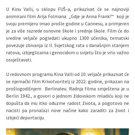
U Kinu Valli, u sklopu FUŠ-a, prikazivat će se najnoviji
animirani film Arija Folmana „Gdje je Anna Frank?“ koji je
svoju premijeru imao prošle godine u Cannesu, a primjeren
je za više razrede osnovne škole i srednje škole. Film će do
sredine veljače pogledati ukupno 1300 učenika, tematski
povezuje zbivanja iz II. Svjetskog rata s današnjim stanjem
ratova, izbjeglicama i genocidom u svijetu što je vrlo važno
osvještavati.
U redovnom programu Kina Valli od 10. veljače prikazivat će
se njemački film Krivotvoritelj iz 2022. godine, prikazan na
prošlogodišnjem Berlinaleu. Radnja filma smještena je u
Berlin 1942., a govori o jednom židovskom mladiću koji ne
dopušta da mu itko oduzme radost života, a pogotovo ne
nacisti pa pronalazi nove načine kako zaraditi za život i
izbjeći deportaciju.