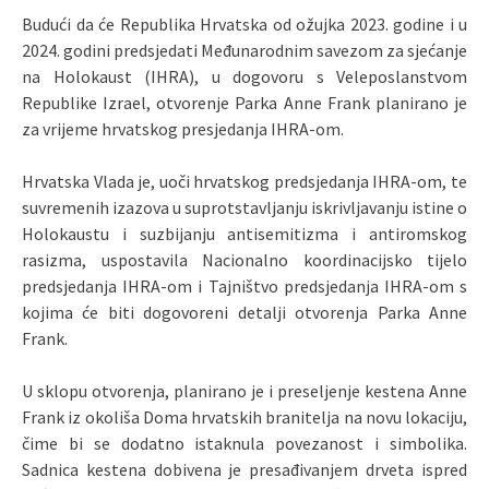
Budući da će Republika Hrvatska od ožujka 2023. godine i u
2024. godini predsjedati Međunarodnim savezom za sjećanje
na Holokaust (IHRA), u dogovoru s Veleposlanstvom
Republike Izrael, otvorenje Parka Anne Frank planirano je
za vrijeme hrvatskog presjedanja IHRA-om.
Hrvatska Vlada je, uoči hrvatskog predsjedanja IHRA-om, te
suvremenih izazova u suprotstavljanju iskrivljavanju istine o
Holokaustu i suzbijanju antisemitizma i antiromskog
rasizma, uspostavila Nacionalno koordinacijsko tijelo
predsjedanja IHRA-om i Tajništvo predsjedanja IHRA-om s
kojima će biti dogovoreni detalji otvorenja Parka Anne
Frank.
U sklopu otvorenja, planirano je i preseljenje kestena Anne
Frank iz okoliša Doma hrvatskih branitelja na novu lokaciju,
čime bi se dodatno istaknula povezanost i simbolika.
Sadnica kestena dobivena je presađivanjem drveta ispred