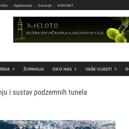
ržite
Oglašavanje
Donacije
KONTAKT
JEDA
ŽUPANIJA
OKO NAS
VAŠE VIJESTI
D
ju i sustav podzemnih tunela