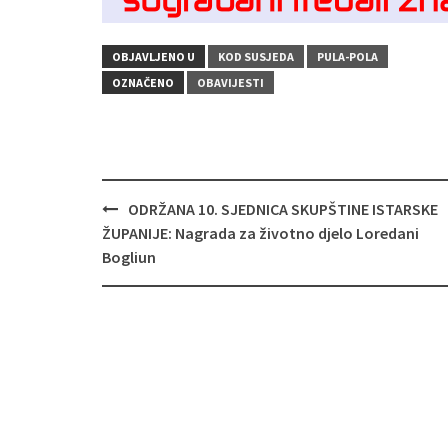
OBJAVLJENO U
KOD SUSJEDA
PULA-POLA
OZNAČENO
OBAVIJESTI
Navigacija
ODRŽANA 10. SJEDNICA SKUPŠTINE ISTARSKE
objava
ŽUPANIJE: Nagrada za životno djelo Loredani
Bogliun