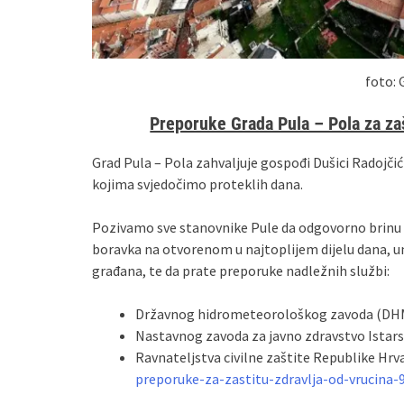
foto: 
Preporuke Grada Pula – Pola za za
Grad Pula – Pola zahvaljuje gospođi Dušici Radoj
kojima svjedočimo proteklih dana.
Pozivamo sve stanovnike Pule da odgovorno brinu o 
boravka na otvorenom u najtoplijem dijelu dana, uno
građana, te da prate preporuke nadležnih službi:
Državnog hidrometeorološkog zavoda (DH
Nastavnog zavoda za javno zdravstvo Istars
Ravnateljstva civilne zaštite Republike Hrv
preporuke-za-zastitu-zdravlja-od-vrucina-