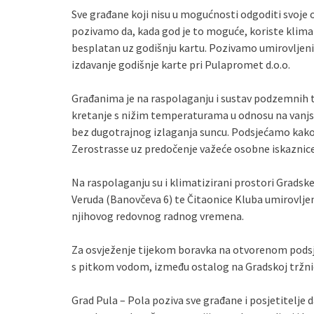
Sve građane koji nisu u mogućnosti odgoditi svoje 
pozivamo da, kada god je to moguće, koriste klimatiz
besplatan uz godišnju kartu. Pozivamo umirovljenike
izdavanje godišnje karte pri Pulapromet d.o.o.
Građanima je na raspolaganju i sustav podzemnih 
kretanje s nižim temperaturama u odnosu na vanjsk
bez dugotrajnog izlaganja suncu. Podsjećamo kako 
Zerostrasse uz predočenje važeće osobne iskaznice
Na raspolaganju su i klimatizirani prostori Gradske k
Veruda (Banovčeva 6) te Čitaonice Kluba umirovljen
njihovog redovnog radnog vremena.
Za osvježenje tijekom boravka na otvorenom pods
s pitkom vodom, između ostalog na Gradskoj tržnic
Grad Pula – Pola poziva sve građane i posjetitelje