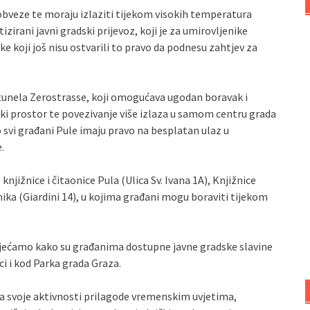
obveze te moraju izlaziti tijekom visokih temperatura
irani javni gradski prijevoz, koji je za umirovljenike
 koji još nisu ostvarili to pravo da podnesu zahtjev za
tunela Zerostrasse, koji omogućava ugodan boravak i
i prostor te povezivanje više izlaza u samom centru grada
svi građani Pule imaju pravo na besplatan ulaz u
.
njižnice i čitaonice Pula (Ulica Sv. Ivana 1A), Knjižnice
ika (Giardini 14), u kojima građani mogu boraviti tijekom
jećamo kako su građanima dostupne javne gradske slavine
i i kod Parka grada Graza.
 da svoje aktivnosti prilagode vremenskim uvjetima,