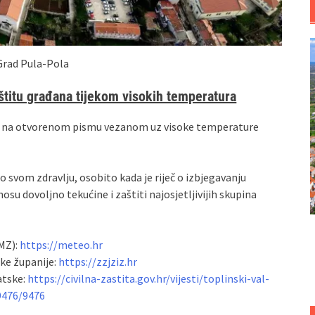
Grad Pula-Pola
štitu građana tijekom visokih temperatura
čić na otvorenom pismu vezanom uz visoke temperature
svom zdravlju, osobito kada je riječ o izbjegavanju
su dovoljno tekućine i zaštiti najosjetljivijih skupina
MZ):
https://meteo.hr
ke županije:
https://zzjziz.hr
atske:
https://civilna-zastita.gov.hr/vijesti/toplinski-val-
9476/9476