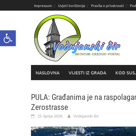
Skoči
Impressum
Uvjeti korištenja
Pravila o privatnosti
Pod
do
sadržaja
Open toolbar
NASLOVNA
VIJESTI IZ GRADA
KOD SUS
PULA: Građanima je na raspolagan
Zerostrasse
25. lipnja 2026.
Vodnjanski Đir