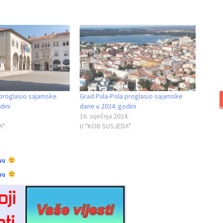
 proglasio sajamske
Grad Pula-Pola proglasio sajamske
dini
dane u 2024. godini
16. siječnja 2024.
A"
U "KOD SUSJEDA"
vu
vu