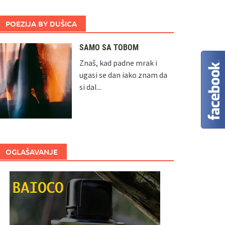
POEZIJA BY DUŠICA
SAMO SA TOBOM
Znaš, kad padne mrak i
ugasi se dan iako znam da
si dal...
OGLAŠAVANJE