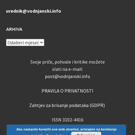
urednik@vodnjanski.info
ARHIVA
ARHIVA
Svoje priče, pohvale i kritike možete
slati na e-mail:
post@vodnjanski.info
PRAVILA O PRIVATNOSTI
Zahtjev za brisanje podataka (GDPR)
ISSN 3102-4416
Ako nastavite koristiti ove web stranice, pristajete na korištenje