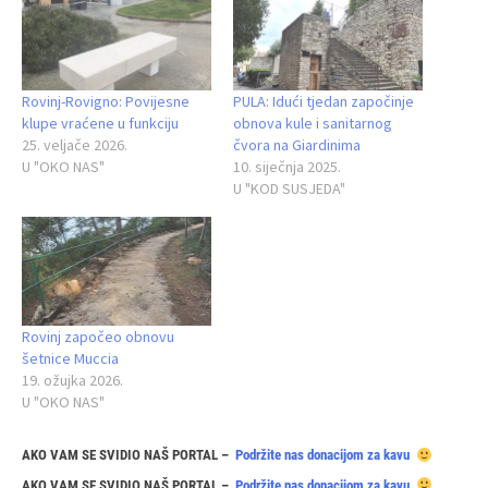
Rovinj-Rovigno: Povijesne
PULA: Idući tjedan započinje
klupe vraćene u funkciju
obnova kule i sanitarnog
25. veljače 2026.
čvora na Giardinima
U "OKO NAS"
10. siječnja 2025.
U "KOD SUSJEDA"
Rovinj započeo obnovu
šetnice Muccia
19. ožujka 2026.
U "OKO NAS"
AKO VAM SE SVIDIO NAŠ PORTAL –
Podržite nas donacijom za kavu
AKO VAM SE SVIDIO NAŠ PORTAL –
Podržite nas donacijom za kavu