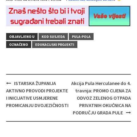
OBJAVLJENO U
KOD SUSJEDA
PULA-POLA
OZNAČENO
EDUKACIJSKI PROJEKTI
Navigacija
ISTARSKA ŽUPANIJA
Akcija Pula Herculanee do 4.
objava
AKTIVNO PROVODI PROJEKTE
travnja: PROMO CIJENA ZA
I INICIJATIVE USMJERENE
ODVOZ ZELENOG OTPADA
PROMICANJU DVOJEZIČNOSTI
PRIVATNIH OKUĆNICA NA
PODRUČJU GRADA PULE