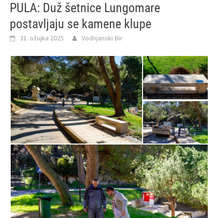
PULA: Duž šetnice Lungomare
postavljaju se kamene klupe
31. ožujka 2025.
Vodnjanski Đir