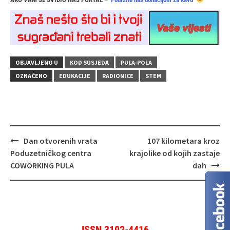
OBJAVLJENO U
KOD SUSJEDA
PULA-POLA
OZNAČENO
EDUKACIJE
RADIONICE
STEM
Navigacija
Dan otvorenih vrata
107 kilometara kroz
objava
Poduzetničkog centra
krajolike od kojih zastaje
COWORKING PULA
dah
ISSN 3102-4416