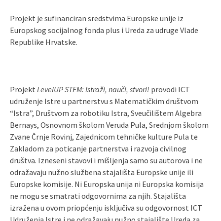
Projekt je sufinanciran sredstvima Europske unije iz
Europskog socijalnog fonda plus i Ureda za udruge Vlade
Republike Hrvatske.
Projekt
LevelUP STEM: Istraži, nauči, stvori!
provodi ICT
udruženje Istre u partnerstvu s Matematičkim društvom
“Istra”, Društvom za robotiku Istra, Sveučilištem Algebra
Bernays, Osnovnom školom Veruda Pula, Srednjom školom
Zvane Črnje Rovinj, Zajednicom tehničke kulture Pula te
Zakladom za poticanje partnerstva i razvoja civilnog
društva. Izneseni stavovi i mišljenja samo su autorova i ne
odražavaju nužno službena stajališta Europske unije ili
Europske komisije. Ni Europska unija ni Europska komisija
ne mogu se smatrati odgovornima za njih. Stajališta
izražena u ovom priopćenju isključiva su odgovornost ICT
Udruženja Istre i ne odražavaju nužno stajalište Ureda za