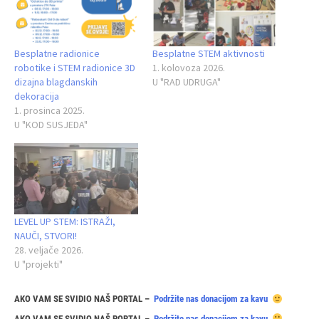
Besplatne radionice
Besplatne STEM aktivnosti
robotike i STEM radionice 3D
1. kolovoza 2026.
dizajna blagdanskih
U "RAD UDRUGA"
dekoracija
1. prosinca 2025.
U "KOD SUSJEDA"
LEVEL UP STEM: ISTRAŽI,
NAUČI, STVORI!
28. veljače 2026.
U "projekti"
AKO VAM SE SVIDIO NAŠ PORTAL –
Podržite nas donacijom za kavu
AKO VAM SE SVIDIO NAŠ PORTAL –
Podržite nas donacijom za kavu