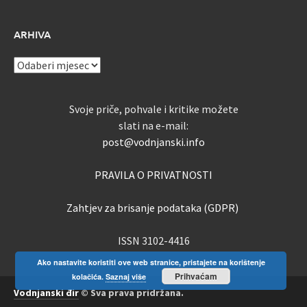
ARHIVA
ARHIVA
Svoje priče, pohvale i kritike možete
slati na e-mail:
post@vodnjanski.info
PRAVILA O PRIVATNOSTI
Zahtjev za brisanje podataka (GDPR)
ISSN 3102-4416
Ako nastavite koristiti ove web stranice, pristajete na korištenje
Prihvaćam
kolačića.
Saznaj više
Vodnjanski đir
© Sva prava pridržana.