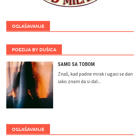
OGLAŠAVANJE
POEZIJA BY DUŠICA
SAMO SA TOBOM
Znaš, kad padne mrak i ugasi se dan
iako znam da si dal...
OGLAŠAVANJE