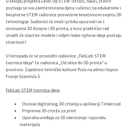
U sklopu projekta Level Up STEM: Istraži, nauči, stvori!
pozivaju se sva zainteresirana djeca i učenici na edukativne i
besplatne STEM radionice posvećene kreativnom svijetu 3D
tehnologije. Sudionici će imati priliku upoznati se s
osnovama 3D dizajna i 3D printa, a kroz praktičan rad
izradit će vlastite modele i vidjeti kako njihove ideje postaju
stvarnost!
U listopadu će se provoditi radionice „FabLab: STEM
tvornica ideja“ te radionica „Od skice do 3D printa“ u
prostoru Zajednice tehničke kulture Pula na adresi Uspon
Franje Glavinića 3.
FabLab: STEM tvornica ideja
Osnove digitalnog 3D crtanja u aplikaciji Tinkercad
Priprema 3D crteža za print
Uporaba uređaja za 3D skeniranje i oporabu
materijala