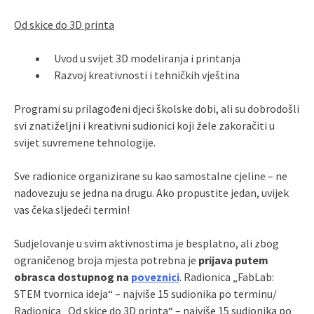
Od skice do 3D printa
Uvod u svijet 3D modeliranja i printanja
Razvoj kreativnosti i tehničkih vještina
Programi su prilagođeni djeci školske dobi, ali su dobrodošli
svi znatiželjni i kreativni sudionici koji žele zakoračiti u
svijet suvremene tehnologije.
Sve radionice organizirane su kao samostalne cjeline – ne
nadovezuju se jedna na drugu. Ako propustite jedan, uvijek
vas čeka sljedeći termin!
Sudjelovanje u svim aktivnostima je besplatno, ali zbog
ograničenog broja mjesta potrebna je
prijava putem
obrasca dostupnog na
poveznici
. Radionica „FabLab:
STEM tvornica ideja“ – najviše 15 sudionika po terminu/
Radionica „Od skice do 3D printa“ – najviše 15 sudionika po