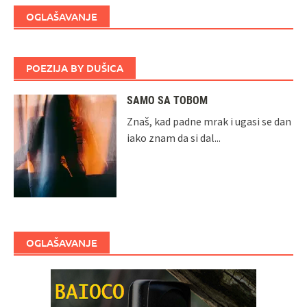
OGLAŠAVANJE
POEZIJA BY DUŠICA
SAMO SA TOBOM
Znaš, kad padne mrak i ugasi se dan
iako znam da si dal...
OGLAŠAVANJE