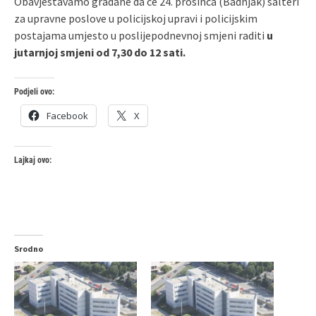
Obavještavamo građane da će 24. prosinca (Badnjak) šalteri
za upravne poslove u policijskoj upravi i policijskim
postajama umjesto u poslijepodnevnoj smjeni raditi
u
jutarnjoj smjeni od 7,30 do 12 sati.
Podjeli ovo:
Facebook
X
Lajkaj ovo:
Srodno