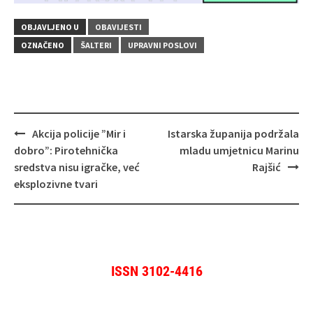
OBJAVLJENO U
OBAVIJESTI
OZNAČENO
ŠALTERI
UPRAVNI POSLOVI
Navigacija
Akcija policije ”Mir i
Istarska županija podržala
objava
dobro”: Pirotehnička
mladu umjetnicu Marinu
sredstva nisu igračke, već
Rajšić
eksplozivne tvari
ISSN 3102-4416