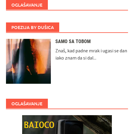
OGLAŠAVANJE
POEZIJA BY DUŠICA
SAMO SA TOBOM
Znaš, kad padne mrak i ugasi se dan
iako znam da si dal...
OGLAŠAVANJE