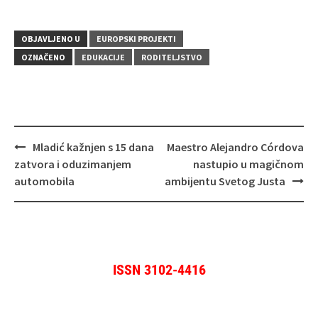
OBJAVLJENO U
EUROPSKI PROJEKTI
OZNAČENO
EDUKACIJE
RODITELJSTVO
Navigacija
Mladić kažnjen s 15 dana
Maestro Alejandro Córdova
objava
zatvora i oduzimanjem
nastupio u magičnom
automobila
ambijentu Svetog Justa
ISSN 3102-4416