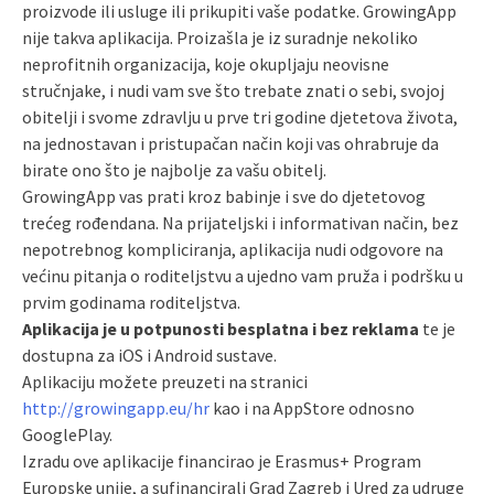
proizvode ili usluge ili prikupiti vaše podatke. GrowingApp
nije takva aplikacija. Proizašla je iz suradnje nekoliko
neprofitnih organizacija, koje okupljaju neovisne
stručnjake, i nudi vam sve što trebate znati o sebi, svojoj
obitelji i svome zdravlju u prve tri godine djetetova života,
na jednostavan i pristupačan način koji vas ohrabruje da
birate ono što je najbolje za vašu obitelj.
GrowingApp vas prati kroz babinje i sve do djetetovog
trećeg rođendana. Na prijateljski i informativan način, bez
nepotrebnog kompliciranja, aplikacija nudi odgovore na
većinu pitanja o roditeljstvu a ujedno vam pruža i podršku u
prvim godinama roditeljstva.
Aplikacija je u potpunosti besplatna i bez reklama
te je
dostupna za iOS i Android sustave.
Aplikaciju možete preuzeti na stranici
http://growingapp.eu/hr
kao i na AppStore odnosno
GooglePlay.
Izradu ove aplikacije financirao je Erasmus+ Program
Europske unije, a sufinancirali Grad Zagreb i Ured za udruge