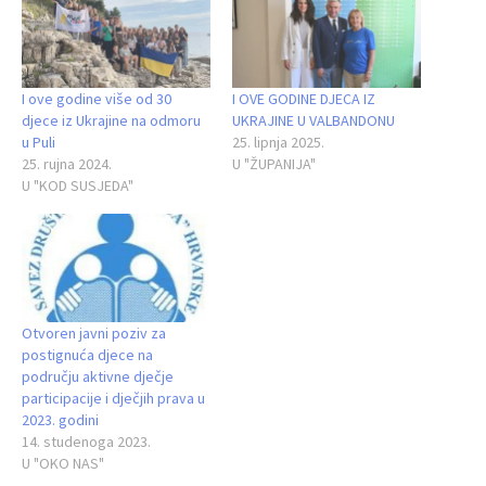
I ove godine više od 30
I OVE GODINE DJECA IZ
djece iz Ukrajine na odmoru
UKRAJINE U VALBANDONU
u Puli
25. lipnja 2025.
25. rujna 2024.
U "ŽUPANIJA"
U "KOD SUSJEDA"
Otvoren javni poziv za
postignuća djece na
području aktivne dječje
participacije i dječjih prava u
2023. godini
14. studenoga 2023.
U "OKO NAS"