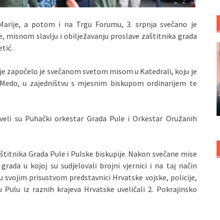
Marije, a potom i na Trgu Forumu, 3. srpnja svečano je
, misnom slavlju i obilježavanju proslave zaštitnika grada
tić.
ije započelo je svečanom svetom misom u Katedrali, koju je
 Medo, u zajedništvu s mjesnim biskupom ordinarijem te
veli su Puhački orkestar Grada Pule i Orkestar Oružanih
titnika Grada Pule i Pulske biskupije. Nakon svečane mise
rada u kojoj su sudjelovali brojni vjernici i na taj način
su svojim prisustvom predstavnici Hrvatske vojske, policije,
u Pulu iz raznih krajeva Hrvatske uveličali 2. Pokrajinsko