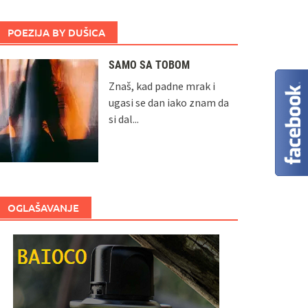
POEZIJA BY DUŠICA
SAMO SA TOBOM
Znaš, kad padne mrak i
ugasi se dan iako znam da
si dal...
OGLAŠAVANJE