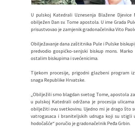
U pulskoj Katedrali Uznesenja Blažene Djevice 
obilježen Dan sv. Tome apostola. U ime Grada Pule
prisustvovao je zamjenik gradonačelnika Vito Paole
Obilježavanje dana zaštitnika Pule i Pulske biskup
predvodio gospićko-senjski biskup mons. Marko
ostalim biskupima i svećenicima.
Tijekom procesije, prigodni glazbeni program iz
snaga Republike Hrvatske.
„Obilježili smo blagdan svetog Tome, apostola zaš
u pulskoj Katedrali održana je procesija ulicama g
obilježiti ovu svetkovinu. Ujedno mi je drago što 
vatrogasaca i braniteljskih udruga koji su stigli 
hodočašće“ poručio je gradonačelnik Peđa Grbin.