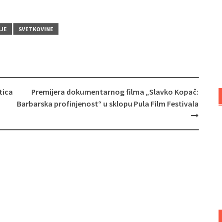
IJE
SVETKOVINE
tica
Premijera dokumentarnog filma „Slavko Kopač:
Barbarska profinjenost“ u sklopu Pula Film Festivala