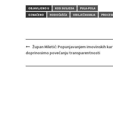
OBJAVLJENO U
KOD SUSJEDA
PULA-POLA
OZNAČENO
HODOČAŠĆA
OBILJEŽAVANJA
PROCES
Navigacija
Župan Miletić: Popunjavanjem imovinskih kar
objava
doprinosimo povećanju transparentnosti