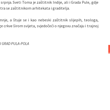
rpnja. Sveti Toma je zaštitnik Indije, ali i Grada Pule, gdje
ra se zaštitnikom arhitekata i graditelja.
je, a štuje se i kao nebeski zaštitnik slijepih, teologa,
e crkve širom svijeta, svjedočeći o njegovu značaju i trajnoj
I GRAD PULA-POLA