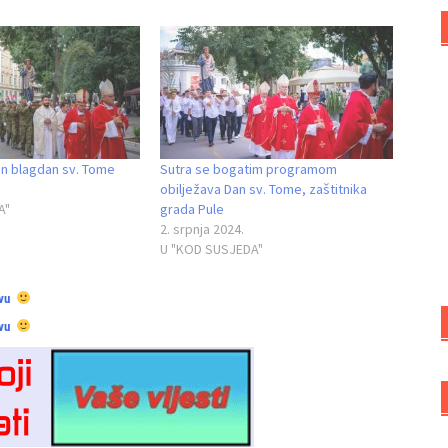
jen blagdan sv. Tome
Sutra se bogatim programom
obilježava Dan sv. Tome, zaštitnika
A"
grada Pule
2. srpnja 2024.
U "KOD SUSJEDA"
vu
vu