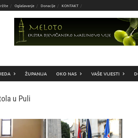
ržite
Oglašavanje
Donacije
KONTAKT
JEDA
ŽUPANIJA
OKO NAS
VAŠE VIJESTI
D
ola u Puli