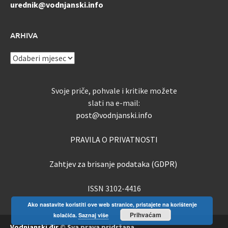
urednik@vodnjanski.info
ARHIVA
ARHIVA
Svoje priče, pohvale i kritike možete
slati na e-mail:
post@vodnjanski.info
PRAVILA O PRIVATNOSTI
Zahtjev za brisanje podataka (GDPR)
ISSN 3102-4416
Ako nastavite koristiti ove web stranice, pristajete na korištenje
Prihvaćam
kolačića.
Saznaj više
Vodnjanski đir
© Sva prava pridržana.