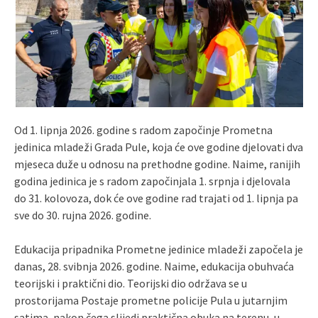
Od 1. lipnja 2026. godine s radom započinje Prometna
jedinica mladeži Grada Pule, koja će ove godine djelovati dva
mjeseca duže u odnosu na prethodne godine. Naime, ranijih
godina jedinica je s radom započinjala 1. srpnja i djelovala
do 31. kolovoza, dok će ove godine rad trajati od 1. lipnja pa
sve do 30. rujna 2026. godine.
Edukacija pripadnika Prometne jedinice mladeži započela je
danas, 28. svibnja 2026. godine. Naime, edukacija obuhvaća
teorijski i praktični dio. Teorijski dio održava se u
prostorijama Postaje prometne policije Pula u jutarnjim
satima, nakon čega slijedi praktična obuka na terenu, u