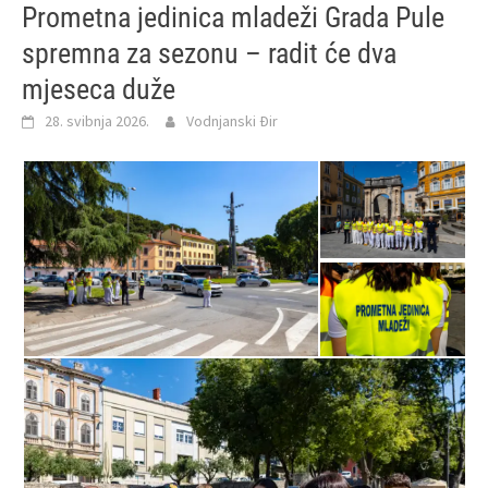
Prometna jedinica mladeži Grada Pule
spremna za sezonu – radit će dva
mjeseca duže
28. svibnja 2026.
Vodnjanski Đir