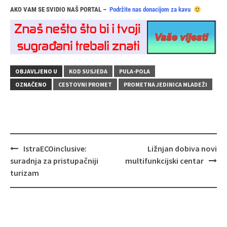
AKO VAM SE SVIDIO NAŠ PORTAL –
Podržite nas donacijom za kavu
OBJAVLJENO U
KOD SUSJEDA
PULA-POLA
OZNAČENO
CESTOVNI PROMET
PROMETNA JEDINICA MLADEŽI
Navigacija
IstraECOinclusive:
Ližnjan dobiva novi
objava
suradnja za pristupačniji
multifunkcijski centar
turizam