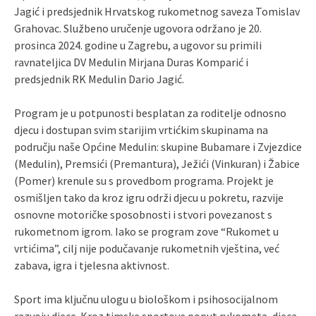
Jagić i predsjednik Hrvatskog rukometnog saveza Tomislav
Grahovac. Službeno uručenje ugovora održano je 20.
prosinca 2024. godine u Zagrebu, a ugovor su primili
ravnateljica DV Medulin Mirjana Duras Komparić i
predsjednik RK Medulin Dario Jagić.
Program je u potpunosti besplatan za roditelje odnosno
djecu i dostupan svim starijim vrtićkim skupinama na
području naše Općine Medulin: skupine Bubamare i Zvjezdice
(Medulin), Premsići (Premantura), Ježići (Vinkuran) i Žabice
(Pomer) krenule su s provedbom programa. Projekt je
osmišljen tako da kroz igru održi djecu u pokretu, razvije
osnovne motoričke sposobnosti i stvori povezanost s
rukometnom igrom. Iako se program zove “Rukomet u
vrtićima”, cilj nije podučavanje rukometnih vještina, već
zabava, igra i tjelesna aktivnost.
Sport ima ključnu ulogu u biološkom i psihosocijalnom
razvoju djece. Kroz timske sportove poput rukometa, djeca