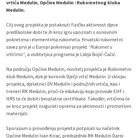
vrtića Medulin
,
Općine Medulin
i
Rukometnog kluba
Medulin.
Cilj ovog projekta je potaknuti fizičku aktivnost djece
predškolske dobi te ih kroz igru upoznati s osnovnim
pokretima i elementima rukometa. Hrvatski rukometni
savez prvi je u Europi pokrenuo projekt
“Rukomet u
vrtićima”
, a voditeljica programa je Lidija Bojić-Ćaćić.
Na području Općine Medulin, nositelj projekta je Rukometni
klub Medulin, dok je korisnik Dječji vrtić Medulin. U sklopu
projekta, djelatnici DV Medulin i podružnih vrtića, kao i
treneri RK Medulin, proći će edukaciju koju provode EHF i
HRS te će dobiti besplatne certifikate. Također, vrtićima će
se kroz projekt osigurati oprema za aktivnosti i promotivni
materijali.
Sporazum o provođenju projekta potpisali su načelnik
Općine Medulin Ivan Kirac, predsjednik RK Medulin Dario