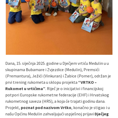
Dana, 15. siječnja 2025. godine u Dječjem vrtiću Medulin u u
skupinama Bubamare i Zvjezdice (Medulin), Premsići
(Premantura), Ježići (Vinkuran) i Žabice (Pomer), održan je
prvi trening rukometa u sklopu projekta
“VRTKO –
Rukomet u vrtićima”
. Riječ je o inicijativi i financijskoj
potpori Europske rukometne federacije (EHF) i Hrvatskog
rukometnog saveza (HRS), a koja će trajati godinu dana.
Projekt,
poznat pod nazivom Vrtko
, konačno je stigao i u
našu Općinu Medulin zahvaljujući uspješnoj prijavi
Dječjeg