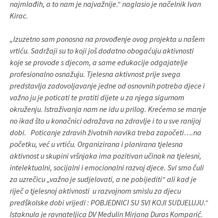
najmlađih, a to nam je najvažnije.“ naglasio je načelnik Ivan
Kirac.
„Izuzetno sam ponosna na provođenje ovog projekta u našem
vrtiću. Sadržaji su to koji još dodatno obogaćuju aktivnosti
koje se provode s djecom, a same edukacije odgajatelje
profesionalno osnažuju. Tjelesna aktivnost prije svega
predstavlja zadovoljavanje jedne od osnovnih potreba djece i
važno ju je poticati te pratiti dijete u za njega sigurnom
okruženju. Istraživanja nam ne idu u prilog. Krećemo se manje
no ikad što u konačnici odražava na zdravlje i to u sve ranijoj
dobi. Poticanje zdravih životnih navika treba započeti….na
početku, već u vrtiću. Organizirana i planirana tjelesna
aktivnost u skupini vršnjaka ima pozitivan učinak na tjelesni,
intelektualni, socijalni i emocionalni razvoj djece. Svi smo čuli
za uzrečicu „važno je sudjelovati, a ne pobijediti“ ali kad je
riječ o tjelesnoj aktivnosti u razvojnom smislu za djecu
predškolske dobi vrijedi : POBJEDNICI SU SVI KOJI SUDJELUJU.“
Istaknula je ravnateljica DV Medulin Mirjana Duras Komparić.