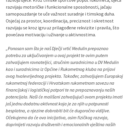
razvijaju motoričke i funkcionalne sposobnosti, jačaju
samopouzdanje te uče važnost suradnje i timskog duha.
Osjećaj za prostor, koordinacija, preciznost i okretnost
razvijaju se kroz igru uz prilagođene rekvizite i pravila, što
povećava motivaciju i uživanje u aktivnostima.
„Ponosan sam što je naš Dječji vrtić Medulin prepoznao
potrebu za uključivanjem u ovaj projekt te ovim putem
zahvaljujem ravnateljici, stručnim suradnicima u DV Medulin
kao i suradnicima iz Općine i Rukometnog kluba na prijavi
ovog hvalevrijednog projekta. Također, zahvaljujem Europskoj
rukometnoj federaciji i Hrvatskom rukometnom savezu na
financijskoj i logističkoj potpori te na prepoznavanju naših
potencijala. Naši će mališani zahvaljujući ovom projektu imati
još jednu dodatnu aktivnost koja je za njih u potpunosti
besplatna, a njezine dobrobiti bit će dugoročno vidljive.
Očekujemo da će ova inicijativa, osim fizičkog razvoja,
doprinijeti razvoju društvenih i emocionalnih vještina naših