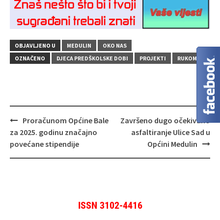
OBJAVLJENO U
MEDULIN
OKO NAS
OZNAČENO
DJECA PREDŠKOLSKE DOBI
PROJEKTI
RUKOMET
Navigacija
Proračunom Općine Bale
Završeno dugo očekivano
objava
za 2025. godinu značajno
asfaltiranje Ulice Sad u
povećane stipendije
Općini Medulin
ISSN 3102-4416