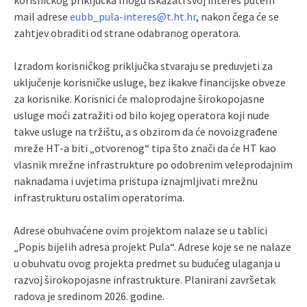
korisničkog priključka mogu iskazati svoj interes putem
mail adrese
eubb_pula-interes@t.ht.hr
, nakon čega će se
zahtjev obraditi od strane odabranog operatora.
Izradom korisničkog priključka stvaraju se preduvjeti za
uključenje korisničke usluge, bez ikakve financijske obveze
za korisnike. Korisnici će maloprodajne širokopojasne
usluge moći zatražiti od bilo kojeg operatora koji nude
takve usluge na tržištu, a s obzirom da će novoizgrađene
mreže HT-a biti „otvorenog“ tipa što znači da će HT kao
vlasnik mrežne infrastrukture po odobrenim veleprodajnim
naknadama i uvjetima pristupa iznajmljivati mrežnu
infrastrukturu ostalim operatorima.
Adrese obuhvaćene ovim projektom nalaze se u tablici
„Popis bijelih adresa projekt Pula“. Adrese koje se ne nalaze
u obuhvatu ovog projekta predmet su budućeg ulaganja u
razvoj širokopojasne infrastrukture. Planirani završetak
radova je sredinom 2026. godine.