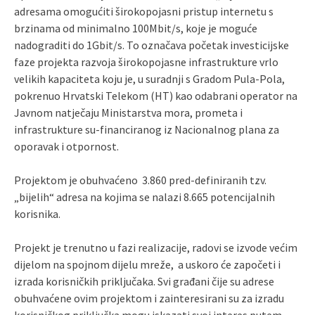
adresama omogućiti širokopojasni pristup internetu s
brzinama od minimalno 100Mbit/s, koje je moguće
nadograditi do 1Gbit/s. To označava početak investicijske
faze projekta razvoja širokopojasne infrastrukture vrlo
velikih kapaciteta koju je, u suradnji s Gradom Pula-Pola,
pokrenuo Hrvatski Telekom (HT) kao odabrani operator na
Javnom natječaju Ministarstva mora, prometa i
infrastrukture su-financiranog iz Nacionalnog plana za
oporavak i otpornost.
Projektom je obuhvaćeno 3.860 pred-definiranih tzv.
„bijelih“ adresa na kojima se nalazi 8.665 potencijalnih
korisnika.
Projekt je trenutno u fazi realizacije, radovi se izvode većim
dijelom na spojnom dijelu mreže, a uskoro će započeti i
izrada korisničkih priključaka. Svi građani čije su adrese
obuhvaćene ovim projektom i zainteresirani su za izradu