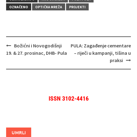
OZNAČENO
OPTIČKA MREŽA
PROJEKTI
Navigacija
Božićni i Novogodišnji
PULA: Zagađenje cementare
objava
19. & 27. prosinac, DHB- Pula
– riječi u kampanji, tišina u
praksi
ISSN 3102-4416
UMRLI