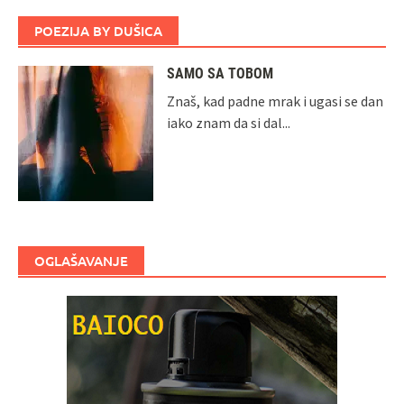
POEZIJA BY DUŠICA
SAMO SA TOBOM
Znaš, kad padne mrak i ugasi se dan
iako znam da si dal...
OGLAŠAVANJE