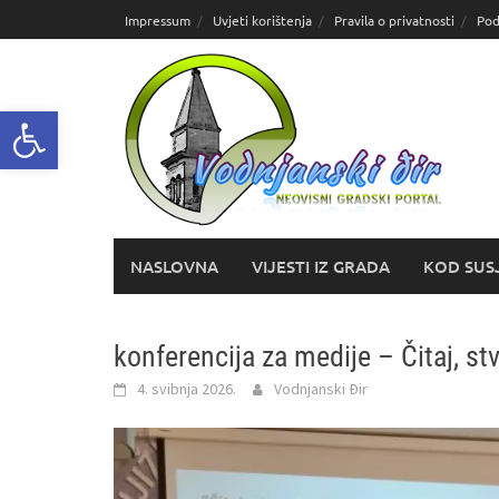
Skoči
Impressum
Uvjeti korištenja
Pravila o privatnosti
Pod
do
sadržaja
Open toolbar
NASLOVNA
VIJESTI IZ GRADA
KOD SUS
konferencija za medije – Čitaj, stva
4. svibnja 2026.
Vodnjanski Đir