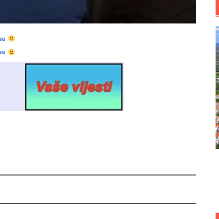
vu
vu