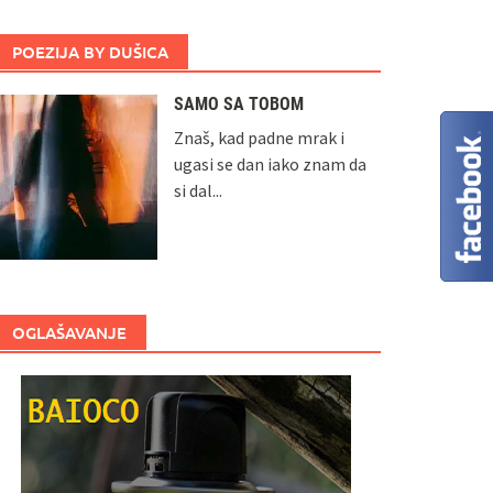
POEZIJA BY DUŠICA
SAMO SA TOBOM
Znaš, kad padne mrak i
ugasi se dan iako znam da
si dal...
OGLAŠAVANJE