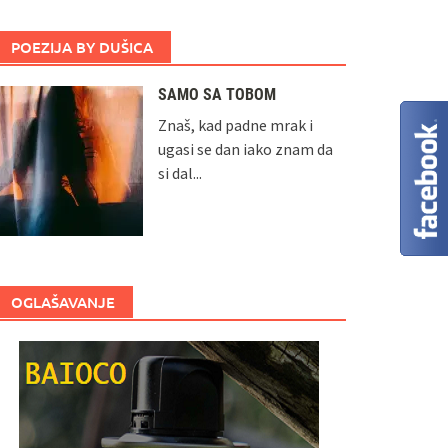
POEZIJA BY DUŠICA
SAMO SA TOBOM
Znaš, kad padne mrak i
ugasi se dan iako znam da
si dal...
OGLAŠAVANJE