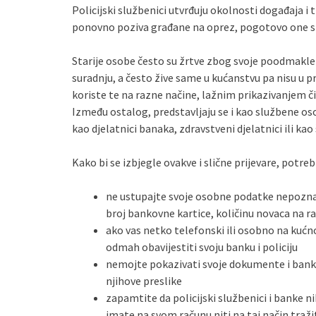
Policijski službenici utvrđuju okolnosti događaja i 
ponovno poziva građane na oprez, pogotovo one stari
Starije osobe često su žrtve zbog svoje poodmakle 
suradnju, a često žive same u kućanstvu pa nisu u pr
koriste te na razne načine, lažnim prikazivanjem či
Između ostalog, predstavljaju se i kao službene osob
kao djelatnici banaka, zdravstveni djelatnici ili kao 
Kako bi se izbjegle ovakve i slične prijevare, potre
ne ustupajte svoje osobne podatke nepozna
broj bankovne kartice, količinu novaca na ra
ako vas netko telefonski ili osobno na kućno
odmah obavijestiti svoju banku i policiju
nemojte pokazivati svoje dokumente i bank
njihove preslike
zapamtite da policijski službenici i banke 
imate na svom računu niti na taj način traži