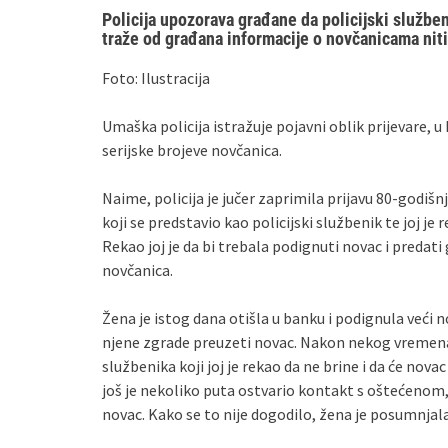
Policija upozorava građane da policijski služb
traže od građana informacije o novčanicama niti
Foto: Ilustracija
Umaška policija istražuje pojavni oblik prijevare, u
serijske brojeve novčanica.
Naime, policija je jučer zaprimila prijavu 80-godišn
koji se predstavio kao policijski službenik te joj je
Rekao joj je da bi trebala podignuti novac i predat
novčanica.
Žena je istog dana otišla u banku i podignula veći n
njene zgrade preuzeti novac. Nakon nekog vremena
službenika koji joj je rekao da ne brine i da će no
još je nekoliko puta ostvario kontakt s oštećenom, u
novac. Kako se to nije dogodilo, žena je posumnjala da 