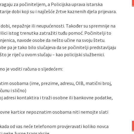
tragaju za počiniteljem, a Policijska uprava istarska
je dobi koji su i najčešće žrtve kaznenih djela prijevara.
dobi, nepažnje ili neupućenosti. Također su spremnije na
ilici istog trenutka zatražiti tuđu pomoć. Počinitelji to
njenica, navode osobe da nešto učine na svoju štetu.
e pa je tako bilo slučajeva da se počinitelji predstavljaju
što je riječ u ovom slučaju – kao policijski službenici.
bno je voditi računa o sljedećem:
tim osobama (ime, prezime, adresu, OIB, matični broj,
čunu i slično)
j adresi kontaktira i traži osobne ili bankovne podatke,
ovne kartice nepoznatim osobama niti nemojte slati
nikada od vas neće telefonom provjeravati koliko novca
ti neke žurne transakcije