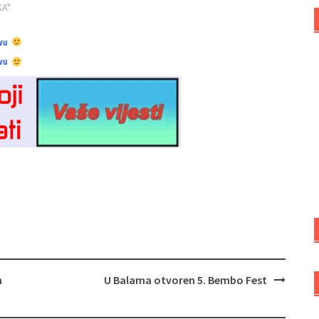
KA"
vu
vu
n
U Balama otvoren 5. Bembo Fest