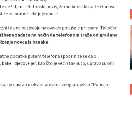
ite neželjeni telefonski poziv, žurno kontaktirajte članove
lite za pomoć i daljnje upute.
zni i da ne nasjedaju na ovakve pokušaje prijevara. Također
službene zadaće na način da telefonom traže od građana
dizanje novca iz banaka
.
vatne podatke putem telefona i pobrinite se da o
bake i djedove jer, kao što je već istaknuto, upravo su oni
, koji je nastao u okviru preventivnog projekta ”Policija