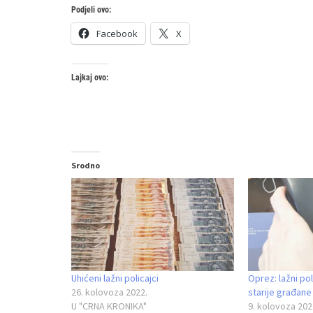
Podjeli ovo:
Facebook
X
Lajkaj ovo:
Srodno
Uhićeni lažni policajci
Oprez: lažni po
26. kolovoza 2022.
starije građane
U "CRNA KRONIKA"
9. kolovoza 202