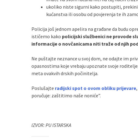
ukoliko niste sigurni kako postupiti, prekin
kućanstva ili osobu od povjerenja te ih zamo
Policija još jednom apelira na građane da budu opre
ističemo kako
policijski službenici ne provode 
informacije o novčanicama niti traže od njih po
Ne puštajte neznance u svoj dom, ne odajte im pri
opasnostima koje vrebaju upoznate svoje roditelje, 
meta ovakvih drskih počinitelja.
Poslušajte
radijski spot o ovom obliku prijevare
poručuje: zaštitimo naše noniće”.
IZVOR: PU ISTARSKA