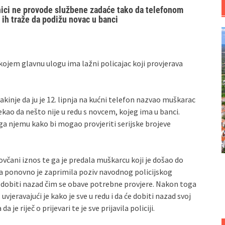
enici ne provode službene zadaće tako da telefonom
 ih traže da podižu novac u banci
 kojem glavnu ulogu ima lažni policajac koji provjerava
jakinje da ju je 12. lipnja na kućni telefon nazvao muškarac
 rekao da nešto nije u redu s novcem, kojeg ima u banci.
i ga njemu kako bi mogao provjeriti serijske brojeve
ovčani iznos te ga je predala muškarcu koji je došao do
 ponovno je zaprimila poziv navodnog policijskog
vac dobiti nazad čim se obave potrebne provjere. Nakon toga
vjeravajući je kako je sve u redu i da će dobiti nazad svoj
je riječ o prijevari te je sve prijavila policiji.