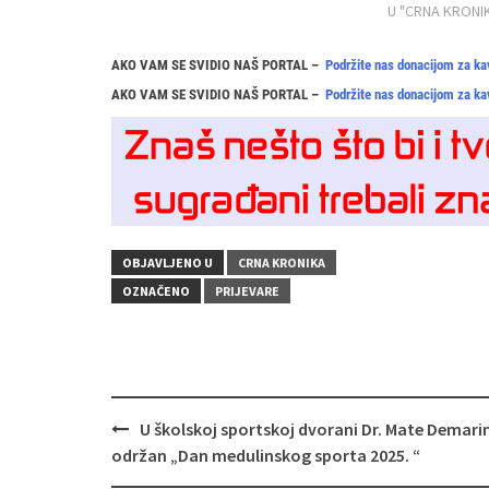
U "CRNA KRONI
AKO VAM SE SVIDIO NAŠ PORTAL –
Podržite nas donacijom za ka
AKO VAM SE SVIDIO NAŠ PORTAL –
Podržite nas donacijom za ka
OBJAVLJENO U
CRNA KRONIKA
OZNAČENO
PRIJEVARE
Navigacija
U školskoj sportskoj dvorani Dr. Mate Demari
objava
održan „Dan medulinskog sporta 2025. “