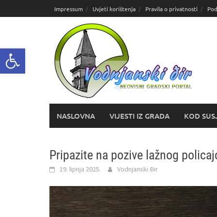
Skoči
Impressum
Uvjeti korištenja
Pravila o privatnosti
Pod
do
sadržaja
Open toolbar
NASLOVNA
VIJESTI IZ GRADA
KOD SUS
Pripazite na pozive lažnog policaj
19. lipnja 2025.
Vodnjanski Đir