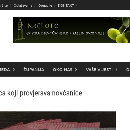
ržite
Oglašavanje
Donacije
KONTAKT
JEDA
ŽUPANIJA
OKO NAS
VAŠE VIJESTI
D
ca koji provjerava novčanice