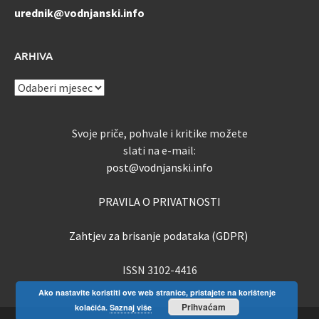
urednik@vodnjanski.info
ARHIVA
ARHIVA
Svoje priče, pohvale i kritike možete
slati na e-mail:
post@vodnjanski.info
PRAVILA O PRIVATNOSTI
Zahtjev za brisanje podataka (GDPR)
ISSN 3102-4416
Ako nastavite koristiti ove web stranice, pristajete na korištenje
Prihvaćam
kolačića.
Saznaj više