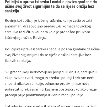
Policijska uprava istarska i nadalje poziva građane da
učine svoj život sigurnijim te da se riješe oružja bez
sankcija
Rovinjskoj policiji je jučer građanin, koji je želio ostati
anoniman, dragovoljno predao 146 komada lovačkog
streljiva različitih kalibara koje je pronašao prilikom
čišćenja garaže u Rovinju.
Policijska uprava istarska i nadalje poziva građane da učine
svoj život sigurnijim i da se riješe oružja i streljiva bez
ikakvih sankcija.
Svi građani koji nedozvoljeno posjeduju oružje, streljivo ili
eksplozivne tvari, mogu ih predati policiji i pritom neće
snositi nikakve sankcije, odnosno protiv njih se neće
pokretati prekršajni niti kazneni postupci ukoliko oružje
predaju prije poduzimanja izvidnih radnji policije.
Također je važno naglasiti da građani ne donose oružje ili