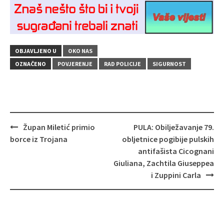
OBJAVLJENO U
OKO NAS
OZNAČENO
POVJERENJE
RAD POLICIJE
SIGURNOST
Navigacija
Župan Miletić primio
PULA: Obilježavanje 79.
objava
borce iz Trojana
obljetnice pogibije pulskih
antifašista Cicognani
Giuliana, Zachtila Giuseppea
i Zuppini Carla