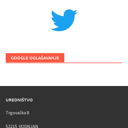
GOOGLE OGLAŠAVANJE
UREDNIŠTVO
Trgovačka 8
52215 VODNJAN