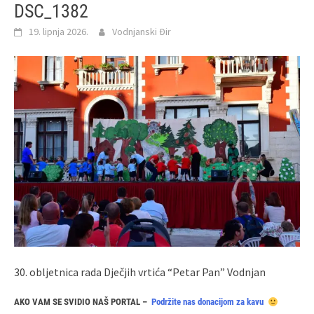
DSC_1382
19. lipnja 2026.
Vodnjanski Đir
30. obljetnica rada Dječjih vrtića “Petar Pan” Vodnjan
AKO VAM SE SVIDIO NAŠ PORTAL –
Podržite nas donacijom za kavu