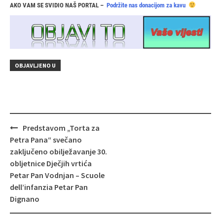
AKO VAM SE SVIDIO NAŠ PORTAL –
Podržite nas donacijom za kavu
OBJAVLJENO U
Navigacija
Predstavom „Torta za
objava
Petra Pana“ svečano
zaključeno obilježavanje 30.
obljetnice Dječjih vrtića
Petar Pan Vodnjan – Scuole
dell’infanzia Petar Pan
Dignano