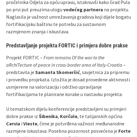
pročelnika Odjela za opću upravu, istaknuvši kako Grad Pula
po prvi put preuzima ulogu
vodećeg partnera
na projektu.
Naglasila je važnost umrežavanja gradova koji dijele bogatu
fortifikacijsku baštinu te potrebu za sustavnom
razmjenom znanja i iskustava.
Predstavljanje projekta FORTIC i primjera dobre prakse
Projekt FORTIC –
From remains Of the war to the
aRchiTecture of peace in cross-border area of Italy-Croatia
–
predstavila je
Samanta Skomeršić
, savjetnica za pripremu
i provedbu projekata. Izložila je dosad provedene aktivnosti
usmjerene na valorizaciju i održivo upravljanje
fortifikacijama te planirane korake u nastavku projekta.
U tematskom dijelu konferencije predstavljeni su primjeri
dobre prakse iz
Šibenika
,
Korčule
, te talijanskih općina
Cervia
i
Vieste
, čime je potvrđena važnost međunarodne
razmjene iskustava. Posebna pozornost posvećena je
Forte