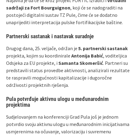
Najavila je da će se kroz projekt FORTIC izraditi i
virtualni
sadržaji za Fort Bourguignon
, koji će se nadograditi na
postojeći digitalni sustav TZ Pule, čime će se dodatno
unaprijediti interpretacija pulske fortifikacijske baštine.
Partnerski sastanak i nastavak suradnje
Drugog dana, 25. veljače, održan je
5. partnerski sastanak
projekta, kojim su koordinirale
Antonija Babić
, voditeljica
Odsjeka za EU projekte, i
Samanta Skomeršić
. Partneri su
predstavili status provedbe aktivnosti, analizirali rezultate
te raspravili mogućnosti kapitalizacije i dugoročne
održivosti projektnih rješenja.
Pula potvrđuje aktivnu ulogu u međunarodnim
projektima
Sudjelovanjem na konferenciji Grad Pula još je jednom
potvrdio svoju aktivnu ulogu u međunarodnim inicijativama
usmjerenima na očuvanje, valorizaciju i suvremenu