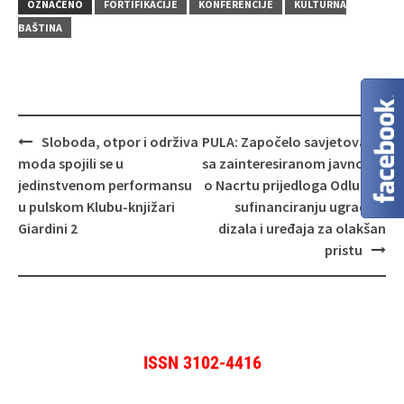
OZNAČENO
FORTIFIKACIJE
KONFERENCIJE
KULTURNA
BAŠTINA
Navigacija
Sloboda, otpor i održiva
PULA: Započelo savjetovanje
objava
moda spojili se u
sa zainteresiranom javnošću
jedinstvenom performansu
o Nacrtu prijedloga Odluke o
u pulskom Klubu‑knjižari
sufinanciranju ugradnje
Giardini 2
dizala i uređaja za olakšan
pristu
ISSN 3102-4416