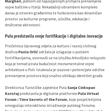
Margheri
, jednom od najuspješnijih primjera prenamjene
vojne baštine u Italiji. Nekadašnji obrambeni kompleks
danas je otvoren građanima te funkcionira kao dinamičan
prostor za kulturne programe, izložbe, edukacije i
društvene aktivnosti.
Pula predstavila svoje fortifikacije i digitalne inovacije
Pročelnica Upravnog odjela za kulturu i razvoj civilnog
društva
Paola Orlić
održala je izlaganje o pulskim
fortifikacijama, osvrnuvši se na izložbu
Arkadijska nelagoda
koja je tematizirala budućnost monumentalne vojne
arhitekture u Puli. Istaknula je izazove i potencijale održive
prenamjene prostora koji snažno oblikuju identitet grada.
Direktorica Turističke zajednice Pula
Sanja Cinkopan
Korotaj
predstavila je digitalne platforme
Pula Virtual
Forum
i
Time Secrets of the Forum
, koje posjetiteljima
omogućuju interaktivno istraživanje pulskog Foruma.