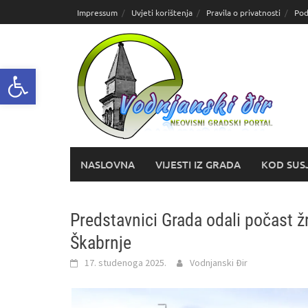
Skoči
Impressum
Uvjeti korištenja
Pravila o privatnosti
Pod
do
sadržaja
Open toolbar
NASLOVNA
VIJESTI IZ GRADA
KOD SUS
Predstavnici Grada odali počast 
Škabrnje
17. studenoga 2025.
Vodnjanski Đir