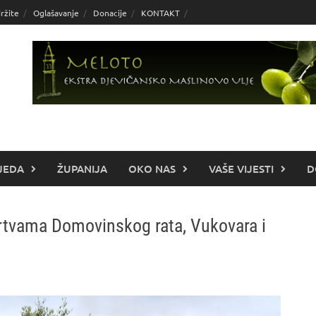
ržite
Oglašavanje
Donacije
KONTAKT
JEDA
ŽUPANIJA
OKO NAS
VAŠE VIJESTI
D
žrtvama Domovinskog rata, Vukovara i