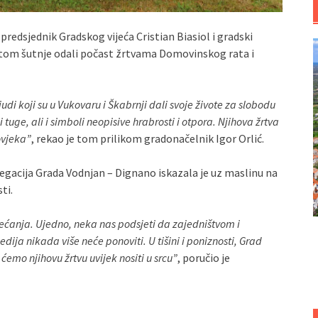
redsjednik Gradskog vijeća Cristian Biasiol i gradski
minutom šutnje odali počast žrtvama Domovinskog rata i
di koji su u Vukovaru i Škabrnji dali svoje živote za slobodu
 tuge, ali i simboli neopisive hrabrosti i otpora. Njihova žrtva
ovjeka”
, rekao je tom prilikom gradonačelnik Igor Orlić.
egacija Grada Vodnjan – Dignano iskazala je uz maslinu na
ti.
jećanja. Ujedno, neka nas podsjeti da zajedništvom i
ja nikada više neće ponoviti. U tišini i poniznosti, Grad
emo njihovu žrtvu uvijek nositi u srcu”
, poručio je