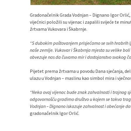
Gradonačelnik Grada Vodnjan – Dignano Igor Orlić, p
vijećnici položili su vijenac i zapalili svijeće te 
žrtvama Vukovara i Škabrnje.
“S dubokim poštovanjem prisjećamo se svih hrabrih lju
naše zemlje. Vukovar i Škabrnja mjesta su velike boli i
obvezuje nas da čuvamo mir i dostojanstvo svakog č
Pijetet prema žrtvama u povodu Dana sjećanja, del
ulazu u Vodnjan – maslinu kao simbol mira i vječnos
“Neka ovaj vijenac bude znak zahvalnosti i trajnog s
odgovornošću gradimo društvo u kojem se takva tragedi
Vodnjan – Dignano iskazuje zahvalnost i obećanje da ć
gradonačelnik Igor Orlić.