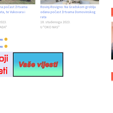
na počast žrtvama
Rovinj-Rovigno: Na Gradskom groblju
ta, te Vukovara i
odana počast žrtvama Domovinskog
rata
2023.
18. studenoga 2023.
RADA"
U "OKO NAS"
vu
vu