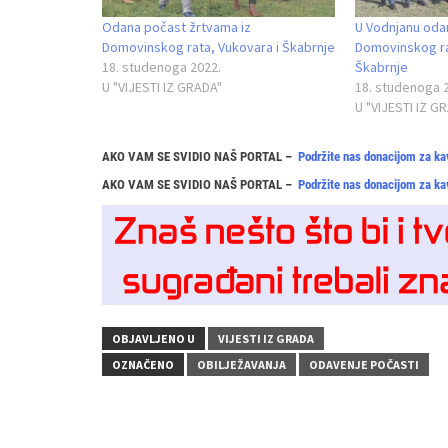
Odana počast žrtvama iz
U Vodnjanu oda
Domovinskog rata, Vukovara i Škabrnje
Domovinskog ra
18. studenoga 2022.
Škabrnje
U "VIJESTI IZ GRADA"
18. studenoga 
U "VIJESTI IZ G
AKO VAM SE SVIDIO NAŠ PORTAL –
Podržite nas donacijom za ka
AKO VAM SE SVIDIO NAŠ PORTAL –
Podržite nas donacijom za ka
OBJAVLJENO U
VIJESTI IZ GRADA
OZNAČENO
OBILJEŽAVANJA
ODAVENJE POČASTI