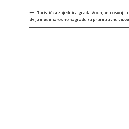
Navigacija
Turistička zajednica grada Vodnjana osvojila
objava
dvije međunarodne nagrade za promotivne videe