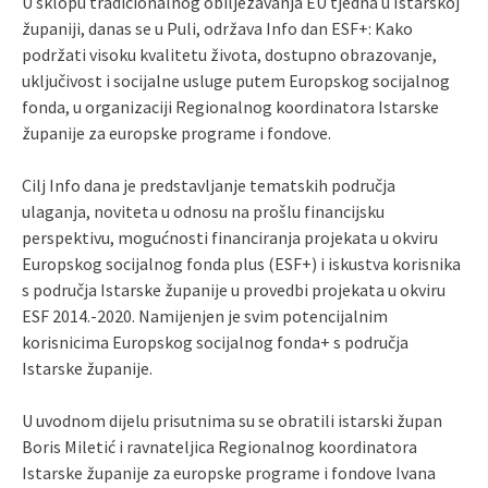
U sklopu tradicionalnog obilježavanja EU tjedna u Istarskoj
županiji, danas se u Puli, održava Info dan ESF+: Kako
podržati visoku kvalitetu života, dostupno obrazovanje,
uključivost i socijalne usluge putem Europskog socijalnog
fonda, u organizaciji Regionalnog koordinatora Istarske
županije za europske programe i fondove.
Cilj Info dana je predstavljanje tematskih područja
ulaganja, noviteta u odnosu na prošlu financijsku
perspektivu, mogućnosti financiranja projekata u okviru
Europskog socijalnog fonda plus (ESF+) i iskustva korisnika
s područja Istarske županije u provedbi projekata u okviru
ESF 2014.-2020. Namijenjen je svim potencijalnim
korisnicima Europskog socijalnog fonda+ s područja
Istarske županije.
U uvodnom dijelu prisutnima su se obratili istarski župan
Boris Miletić i ravnateljica Regionalnog koordinatora
Istarske županije za europske programe i fondove Ivana