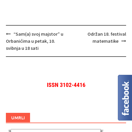
Navigacija
“Sam(a) svoj majstor” u
Održan 18. festival
objava
Orbanićima u petak, 10.
matematike
svibnja u 18 sati
ISSN 3102-4416
UMRLI