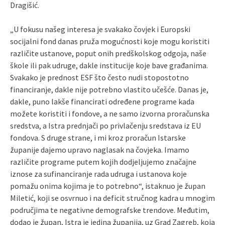
Dragišić.
„U fokusu našeg interesa je svakako čovjek i Europski
socijalni fond danas pruža mogućnosti koje mogu koristiti
različite ustanove, poput onih predškolskog odgoja, naše
škole ili pak udruge, dakle institucije koje bave građanima.
Svakako je prednost ESF što često nudi stopostotno
financiranje, dakle nije potrebno vlastito učešće. Danas je,
dakle, puno lakše financirati određene programe kada
možete koristiti i fondove, a ne samo izvorna proračunska
sredstva, a Istra prednjači po privlačenju sredstava iz EU
fondova. S druge strane, i mi kroz proračun Istarske
županije dajemo upravo naglasak na čovjeka. Imamo
različite programe putem kojih dodjeljujemo značajne
iznose za sufinanciranje rada udruga i ustanova koje
pomažu onima kojima je to potrebno“, istaknuo je župan
Miletić, koji se osvrnuo i na deficit stručnog kadra u mnogim
područjima te negativne demografske trendove. Međutim,
dodao je župan, Istra je jedina županija, uz Grad Zagreb, koja