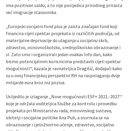
ima pozitivan saldo, a to nije posljedica prirodnog prirasta
već imigracije stanovnika.
„Europski socijalni fond plus je zaista značajan fond koji
financira cijeli spektar projekata iz različitih područja, od
materijalne deprivacije do ulaganja u socijalnu skrb,
zdravstvo, osnovnoškolsko, srednjoškolsko obrazovanje i
sl. Zato smo i organizirali jedan ovakav Info dan, kako
bismo potencijalnim korisnicima predstavili cijeli spektar
mogućnosti“, kazala je ravnateljica Dragišić, dodajući kako
su u ovoj financijskoj perspektivi RH na raspolaganju dvije
milijarde eura kroz niz poziva.
Uslijedilo je izlaganje „Nove mogućnosti ESF+ 2021.-2027.“
koje je održala voditeljica Službe za kontrolu i provedbu
projekata pri Ministarstvu rada, mirovinskog sustava,
obitelji i socijalne politike Ana Puh, a osvrnula se na
obrazovanje i cjeloživotno učenje, zdravstvo, socijalno