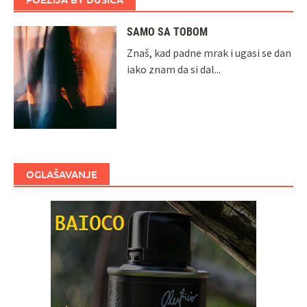
SAMO SA TOBOM
Znaš, kad padne mrak i ugasi se dan
iako znam da si dal...
OGLAŠAVANJE