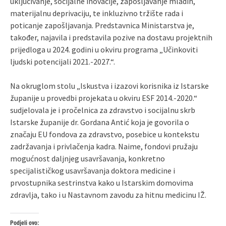
uključivanje, socijalne inovacije, zapošljavanje mladih,
materijalnu deprivaciju, te inkluzivno tržište rada i
poticanje zapošljavanja. Predstavnica Ministarstva je,
također, najavila i predstavila pozive na dostavu projektnih
prijedloga u 2024. godini u okviru programa „Učinkoviti
ljudski potencijali 2021.-2027.“.
Na okruglom stolu „Iskustva i izazovi korisnika iz Istarske
županije u provedbi projekata u okviru ESF 2014.-2020.“
sudjelovala je i pročelnica za zdravstvo i socijalnu skrb
Istarske županije dr. Gordana Antić koja je govorila o
značaju EU fondova za zdravstvo, posebice u kontekstu
zadržavanja i privlačenja kadra. Naime, fondovi pružaju
mogućnost daljnjeg usavršavanja, konkretno
specijalističkog usavršavanja doktora medicine i
prvostupnika sestrinstva kako u Istarskim domovima
zdravlja, tako i u Nastavnom zavodu za hitnu medicinu IŽ.
Podjeli ovo: