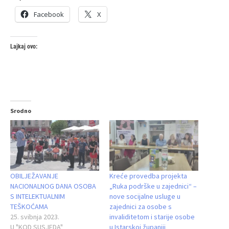
Facebook
X
Lajkaj ovo:
Srodno
OBILJEŽAVANJE
Kreće provedba projekta
NACIONALNOG DANA OSOBA
„Ruka podrške u zajednici“ –
S INTELEKTUALNIM
nove socijalne usluge u
TEŠKOĆAMA
zajednici za osobe s
25. svibnja 2023.
invaliditetom i starije osobe
U "KOD SUSJEDA"
u Istarskoj županiji