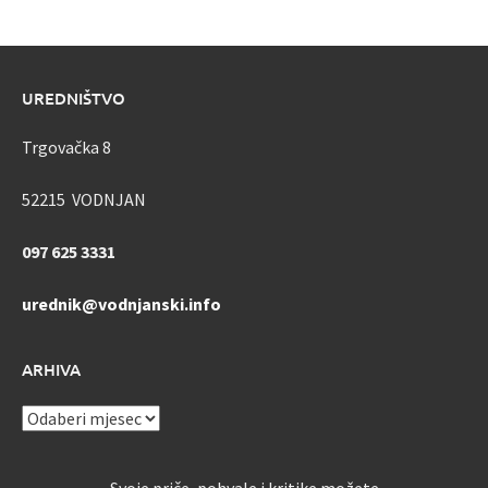
UREDNIŠTVO
Trgovačka 8
52215 VODNJAN
097 625 3331
urednik@vodnjanski.info
ARHIVA
ARHIVA