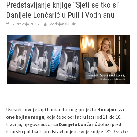
Predstavljanje knjige “Sjeti se tko si”
Danijele Lončarić u Puli i Vodnjanu
7. travnja 2026.
Vodnjanski Đir
Ususret prvoj etapi humanitarnog projekta
Hodajmo za
one koji ne mogu
, koja će se održati u Istri od 11. do 18.
travnja, njegova autorica
Danijela Lončarić
dolazi pred
istarsku publiku s predstavljanjem svoje knjige
“Sjeti se tko