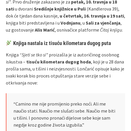
si”
. Prvo druženje zakazano je za
petak, 10. travnja u 18
sati
u dvorani
Središnje knjižnice u Puli
(Kandlerova 39),
dok će tjedan dana kasnije,
u četvrtak, 16. travnja u 19 sati
,
knjiga biti predstavljena i u
Vodnjanu
, u
Sali za vjenčanja
,
uz gostovanje
Alis Marić
, osnivačice platforme
Čitaj knjigu
.
Knjiga nastala iz tisuću kilometara dugog puta
Knjiga
“Sjeti se tko si”
proizašla je iz autoričinog osobnog
iskustva –
tisuću kilometara dugog hoda
, koji je u 28 dana
prošla sama, u tišini i neizvjesnosti. Lončarić opisuje kako je
svaki korak bio proces otpuštanja stare verzije sebe i
otkrivanja nove:
“Camino me nije promijenio preko noći. Ali me
naučio stati. Naučio me slušati sebe. Naučio me biti
u tišini. I ponovno pronaći dijelove sebe koje sam
negdje kroz godine života izgubila.”