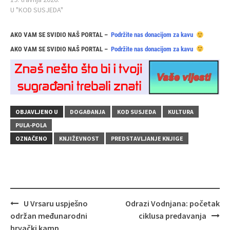
U "KOD SUSJEDA"
AKO VAM SE SVIDIO NAŠ PORTAL –
Podržite nas donacijom za kavu
AKO VAM SE SVIDIO NAŠ PORTAL –
Podržite nas donacijom za kavu
OBJAVLJENO U
DOGAĐANJA
KOD SUSJEDA
KULTURA
PULA-POLA
OZNAČENO
KNJIŽEVNOST
PREDSTAVLJANJE KNJIGE
Navigacija
U Vrsaru uspješno
Odrazi Vodnjana: početak
objava
održan međunarodni
ciklusa predavanja
hrvački kamp