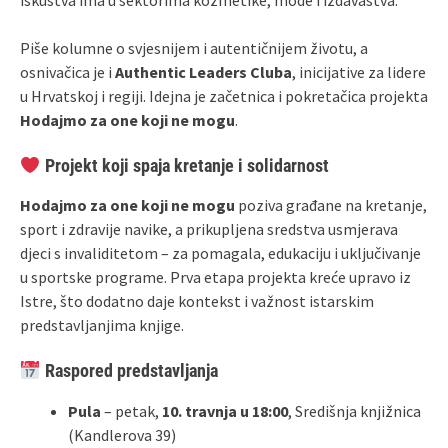
iskustva ima u sektorima kozmetike, mode i izdavaštva.
Piše kolumne o svjesnijem i autentičnijem životu, a
osnivačica je i
Authentic Leaders Cluba
, inicijative za lidere
u Hrvatskoj i regiji. Idejna je začetnica i pokretačica projekta
Hodajmo za one koji ne mogu
.
Projekt koji spaja kretanje i solidarnost
Hodajmo za one koji ne mogu
poziva građane na kretanje,
sport i zdravije navike, a prikupljena sredstva usmjerava
djeci s invaliditetom – za pomagala, edukaciju i uključivanje
u sportske programe. Prva etapa projekta kreće upravo iz
Istre, što dodatno daje kontekst i važnost istarskim
predstavljanjima knjige.
Raspored predstavljanja
Pula
– petak,
10. travnja u 18:00
, Središnja knjižnica
(Kandlerova 39)