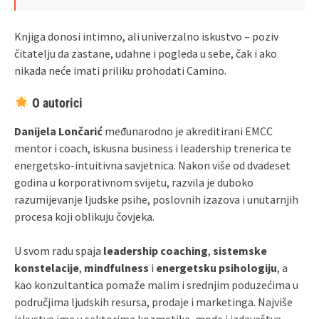
Knjiga donosi intimno, ali univerzalno iskustvo – poziv
čitatelju da zastane, udahne i pogleda u sebe, čak i ako
nikada neće imati priliku prohodati Camino.
O autorici
Danijela Lončarić
međunarodno je akreditirani EMCC
mentor i coach, iskusna business i leadership trenerica te
energetsko-intuitivna savjetnica. Nakon više od dvadeset
godina u korporativnom svijetu, razvila je duboko
razumijevanje ljudske psihe, poslovnih izazova i unutarnjih
procesa koji oblikuju čovjeka.
U svom radu spaja
leadership coaching
,
sistemske
konstelacije
,
mindfulness
i
energetsku psihologiju
, a
kao konzultantica pomaže malim i srednjim poduzećima u
područjima ljudskih resursa, prodaje i marketinga. Najviše