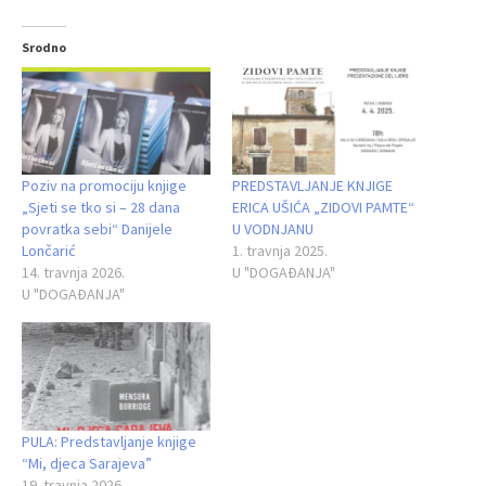
Srodno
Poziv na promociju knjige
PREDSTAVLJANJE KNJIGE
„Sjeti se tko si – 28 dana
ERICA UŠIĆA „ZIDOVI PAMTE“
povratka sebi“ Danijele
U VODNJANU
Lončarić
1. travnja 2025.
14. travnja 2026.
U "DOGAĐANJA"
U "DOGAĐANJA"
PULA: Predstavljanje knjige
“Mi, djeca Sarajeva”
19. travnja 2026.