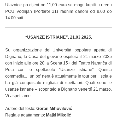
Ulaznice
po cijeni od 11,00 eura se mogu kupiti u uredu
POU Vodnjan (Portarol 31) radnim danom od 8.00 do
14.00 sati.
“
USANZE ISTRIANE”, 21.03.2025.
Su organizzazione dell’Università popolare aperta di
Dignano, la Casa del giovane ospiterà il 21 marzo 2025
con inizio alle ore 20 la Scena 15+ del Teatro Naranča di
Pola con lo spettacolo “Usanze istriane”. Questa
commedia… un po’ nera è attualmente in tour per l’Istria e
ha già conquistato migliaia di spettatori. Quali sono le
usanze istriane – scopritelo a Dignano venerdì 21 marzo.
Vi aspettiamo!
Autore del testo:
Goran Mihovilović
Regia e adattamento:
Majkl Mikolić