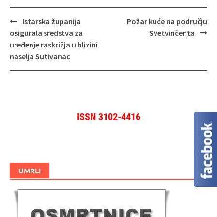
Navigacija
Istarska županija
Požar kuće na području
objava
osigurala sredstva za
Svetvinčenta
uređenje raskrižja u blizini
naselja Sutivanac
ISSN 3102-4416
UMRLI