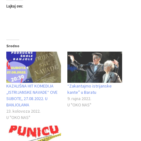
Lajkaj ovo:
Srodno
KAZALIŠNA HIT KOMEDIJA
“Zakantajmo istrijanske
„ISTRIJANSKE NAVADE“ OVE
kante” u Baratu
SUBOTE, 27.08.2022. U
9. rujna 2022.
BANJOLAMA
U "OKO NAS"
23. kolovoza 2022.
U "OKO NAS"