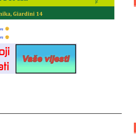
vu
vu