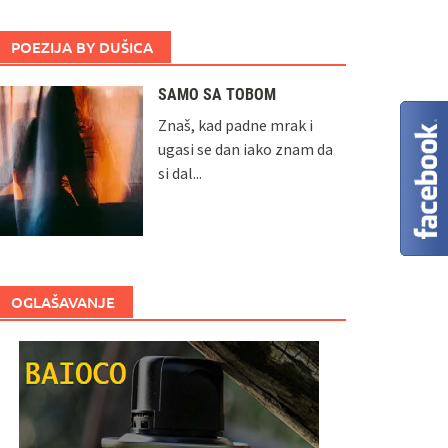
POEZIJA BY DUŠICA
SAMO SA TOBOM
Znaš, kad padne mrak i
ugasi se dan iako znam da
si dal...
OGLAŠAVANJE