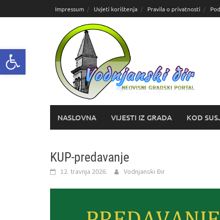
Skoči
Impressum
Uvjeti korištenja
Pravila o privatnosti
Pod
do
sadržaja
Open toolbar
NASLOVNA
VIJESTI IZ GRADA
KOD SUS
KUP-predavanje
12. travnja 2026.
Vodnjanski Đir