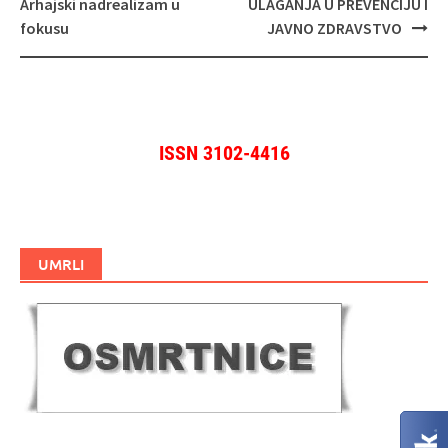
objava
Arhajski nadrealizam u
ULAGANJA U PREVENCIJU I
fokusu
JAVNO ZDRAVSTVO
ISSN 3102-4416
UMRLI