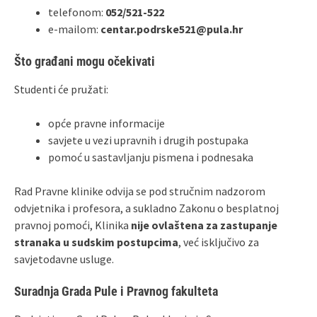
telefonom:
052/521-522
e-mailom:
centar.podrske521@pula.hr
Što građani mogu očekivati
Studenti će pružati:
opće pravne informacije
savjete u vezi upravnih i drugih postupaka
pomoć u sastavljanju pismena i podnesaka
Rad Pravne klinike odvija se pod stručnim nadzorom
odvjetnika i profesora, a sukladno Zakonu o besplatnoj
pravnoj pomoći, Klinika
nije ovlaštena za zastupanje
stranaka u sudskim postupcima
, već isključivo za
savjetodavne usluge.
Suradnja Grada Pule i Pravnog fakulteta