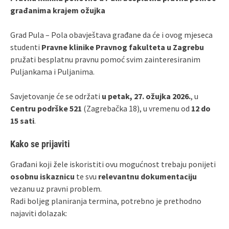
građanima krajem ožujka
Grad Pula – Pola obavještava građane da će i ovog mjeseca
studenti
Pravne klinike Pravnog fakulteta u Zagrebu
pružati besplatnu pravnu pomoć svim zainteresiranim
Puljankama i Puljanima.
Savjetovanje će se održati
u petak, 27. ožujka 2026.
, u
Centru podrške 521
(Zagrebačka 18), u vremenu od
12 do
15 sati
.
Kako se prijaviti
Građani koji žele iskoristiti ovu mogućnost trebaju ponijeti
osobnu iskaznicu
te svu
relevantnu dokumentaciju
vezanu uz pravni problem.
Radi boljeg planiranja termina, potrebno je prethodno
najaviti dolazak: