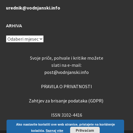
urednik@vodnjanski.info
ARHIVA
ARHIVA
Svoje priče, pohvale i kritike možete
slati na e-mail:
post@vodnjanski.info
PRAVILA O PRIVATNOSTI
Zahtjev za brisanje podataka (GDPR)
ISSN 3102-4416
Ako nastavite koristiti ove web stranice, pristajete na korištenje
Prihvaćam
kolačića.
Saznaj više