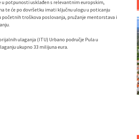
je u potpunosti usklađen s relevantnim europskim,
 te će po dovršetku imati ključnu ulogu u poticanju
ju početnih troškova poslovanja, pružanje mentorstava i
anju.
orijalnih ulaganja (ITU) Urbano područje Pula u
laganju ukupno 33 milijuna eura.