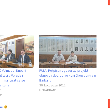
tić Valmade, Dnevni
PULA: Potpisan ugovor za projekt
litaciju Veruda i
obnove i dogradnje konjičkog centra u
r financirat će se
Barbanu
anizma
30. kolovoza 2025.
25.
U "BARBAN"
A"
vu