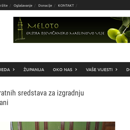
ržite
Oglašavanje
Donacije
KONTAKT
JEDA
ŽUPANIJA
OKO NAS
VAŠE VIJESTI
D
atnih sredstava za izgradnju
ani