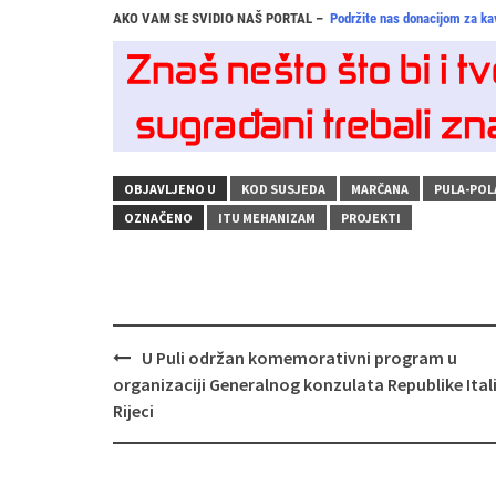
AKO VAM SE SVIDIO NAŠ PORTAL –
Podržite nas donacijom za ka
OBJAVLJENO U
KOD SUSJEDA
MARČANA
PULA-POL
OZNAČENO
ITU MEHANIZAM
PROJEKTI
Navigacija
U Puli održan komemorativni program u
objava
organizaciji Generalnog konzulata Republike Itali
Rijeci