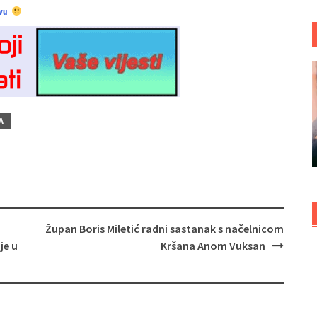
vu
A
Župan Boris Miletić radni sastanak s načelnicom
je u
Kršana Anom Vuksan