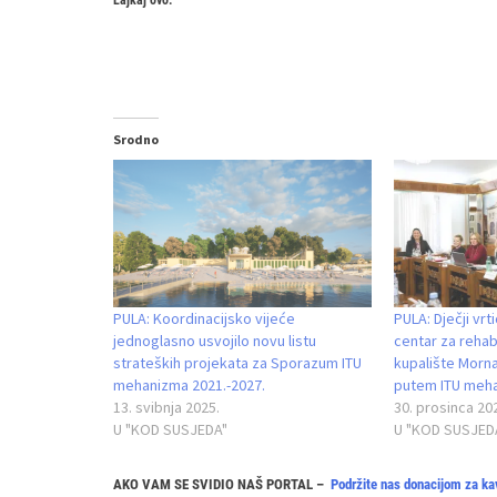
Lajkaj ovo:
Srodno
PULA: Koordinacijsko vijeće
PULA: Dječji vr
jednoglasno usvojilo novu listu
centar za rehabi
strateških projekata za Sporazum ITU
kupalište Morna
mehanizma 2021.-2027.
putem ITU meh
13. svibnja 2025.
30. prosinca 20
U "KOD SUSJEDA"
U "KOD SUSJED
AKO VAM SE SVIDIO NAŠ PORTAL –
Podržite nas donacijom za ka