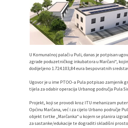
U Komunalnoj palači u Puli, danas je potpisan ugov
zgrade poduzetničkog inkubatora u Marčani“, kojim
dodijeljeno 1.724.103,84 eura bespovratnih sredsta
Ugovor je u ime PTOO-a Pula potpisao zamjenik gr
tijela za odabir operacija Urbanog područja Pula Si
Projekt, koji se provodi kroz ITU mehanizam putem
Općinu Marčana, već i za cijelo Urbano područje Pul
objekt tvrtke „Marčanka“ u kojem se planira izgrad
za sastanke/edukacije te dograditi skladišni prost