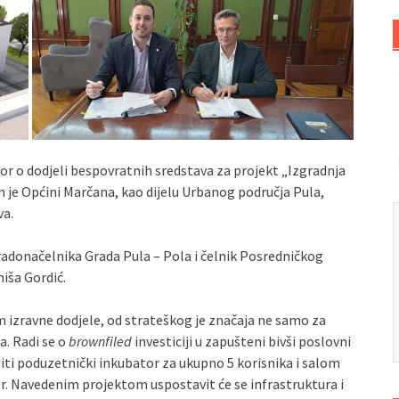
or o dodjeli bespovratnih sredstava za projekt „Izgradnja
 je Općini Marčana, kao dijelu Urbanog područja Pula,
va.
adonačelnika Grada Pula – Pola i čelnik Posredničkog
niša Gordić.
 izravne dodjele, od strateškog je značaja ne samo za
a. Radi se o
brownfiled
investiciji u zapušteni bivši poslovni
iti poduzetnički inkubator za ukupno 5 korisnika i salom
or. Navedenim projektom uspostavit će se infrastruktura i