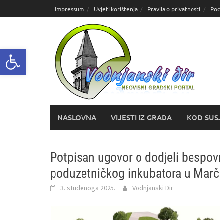
Skoči
Impressum
Uvjeti korištenja
Pravila o privatnosti
Pod
do
sadržaja
Open toolbar
NASLOVNA
VIJESTI IZ GRADA
KOD SUS
Potpisan ugovor o dodjeli bespovr
poduzetničkog inkubatora u Marč
3. studenoga 2025.
Vodnjanski Đir