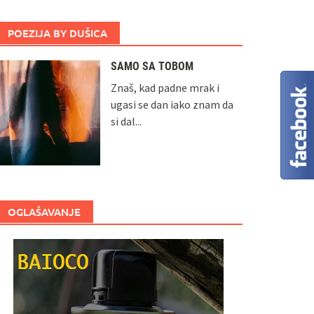
POEZIJA BY DUŠICA
SAMO SA TOBOM
Znaš, kad padne mrak i
ugasi se dan iako znam da
si dal...
OGLAŠAVANJE