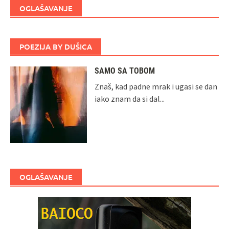
OGLAŠAVANJE
POEZIJA BY DUŠICA
SAMO SA TOBOM
Znaš, kad padne mrak i ugasi se dan
iako znam da si dal...
OGLAŠAVANJE