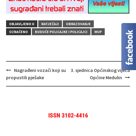
OBJAVLJENO U
NATJEČAJI
OBRAZOVANJE
OZNAČENO
BUDUĆE POLICAJKE I POLICAJCI
MUP
Navigacija
Nagrađeni vozači koji su
3. sjednica Općinskog vijeća
objava
propustili pješake
Općine Medulin
ISSN 3102-4416