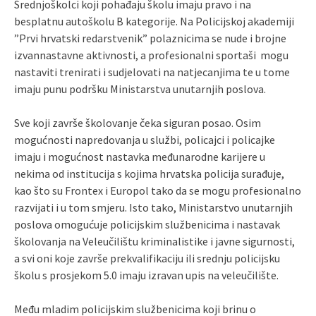
Srednjoškolci koji pohađaju školu imaju pravo i na
besplatnu autoškolu B kategorije. Na Policijskoj akademiji
”Prvi hrvatski redarstvenik” polaznicima se nude i brojne
izvannastavne aktivnosti, a profesionalni sportaši mogu
nastaviti trenirati i sudjelovati na natjecanjima te u tome
imaju punu podršku Ministarstva unutarnjih poslova.
Sve koji završe školovanje čeka siguran posao. Osim
mogućnosti napredovanja u službi, policajci i policajke
imaju i mogućnost nastavka međunarodne karijere u
nekima od institucija s kojima hrvatska policija surađuje,
kao što su Frontex i Europol tako da se mogu profesionalno
razvijati i u tom smjeru. Isto tako, Ministarstvo unutarnjih
poslova omogućuje policijskim službenicima i nastavak
školovanja na Veleučilištu kriminalistike i javne sigurnosti,
a svi oni koje završe prekvalifikaciju ili srednju policijsku
školu s prosjekom 5.0 imaju izravan upis na veleučilište.
Među mladim policijskim službenicima koji brinu o