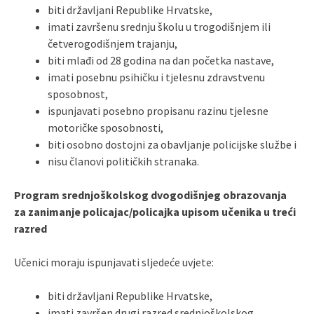
biti državljani Republike Hrvatske,
imati završenu srednju školu u trogodišnjem ili
četverogodišnjem trajanju,
biti mlađi od 28 godina na dan početka nastave,
imati posebnu psihičku i tjelesnu zdravstvenu
sposobnost,
ispunjavati posebno propisanu razinu tjelesne
motoričke sposobnosti,
biti osobno dostojni za obavljanje policijske službe i
nisu članovi političkih stranaka.
Program srednjoškolskog dvogodišnjeg obrazovanja
za zanimanje policajac/policajka upisom učenika u treći
razred
Učenici moraju ispunjavati sljedeće uvjete:
biti državljani Republike Hrvatske,
imati završen drugi razred srednjoškolskog