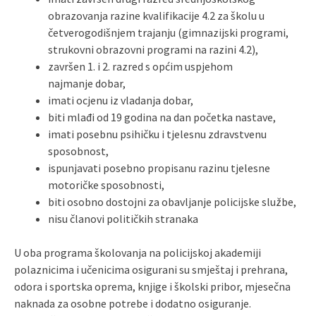
obrazovanja razine kvalifikacije 4.2 za školu u
četverogodišnjem trajanju (gimnazijski programi,
strukovni obrazovni programi na razini 4.2),
završen 1. i 2. razred s općim uspjehom
najmanje dobar,
imati ocjenu iz vladanja dobar,
biti mlađi od 19 godina na dan početka nastave,
imati posebnu psihičku i tjelesnu zdravstvenu
sposobnost,
ispunjavati posebno propisanu razinu tjelesne
motoričke sposobnosti,
biti osobno dostojni za obavljanje policijske službe,
nisu članovi političkih stranaka
U oba programa školovanja na policijskoj akademiji
polaznicima i učenicima osigurani su smještaj i prehrana,
odora i sportska oprema, knjige i školski pribor, mjesečna
naknada za osobne potrebe i dodatno osiguranje.