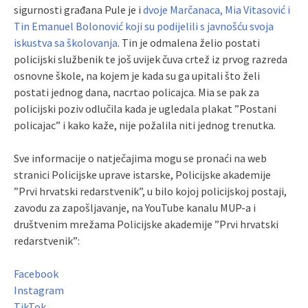
sigurnosti građana Pule je i
dvoje Marčanaca, Mia Vitasović i
Tin Emanuel Bolonović koji su podijelili s javnošću svoja
iskustva sa školovanja
. Tin je odmalena želio postati
policijski službenik te još uvijek čuva crtež iz prvog razreda
osnovne škole, na kojem je kada su ga upitali što želi
postati jednog dana, nacrtao policajca. Mia se pak za
policijski poziv odlučila kada je ugledala plakat ”Postani
policajac” i kako kaže, nije požalila niti jednog trenutka.
Sve informacije o natječajima mogu se pronaći na web
stranici Policijske uprave istarske, Policijske akademije
”Prvi hrvatski redarstvenik”, u bilo kojoj policijskoj postaji,
zavodu za zapošljavanje, na YouTube kanalu MUP-a i
društvenim mrežama Policijske akademije ”Prvi hrvatski
redarstvenik”:
Facebook
Instagram
TikTok