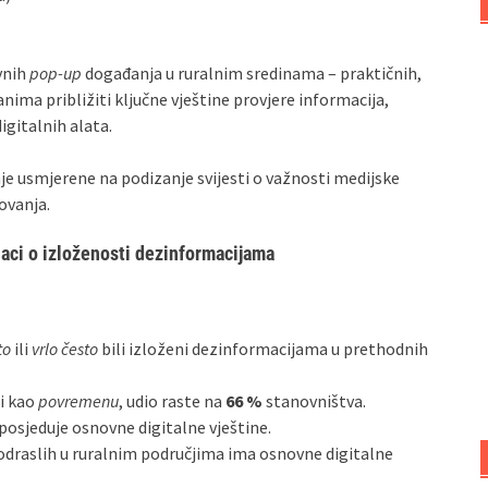
vnih
pop-up
događanja u ruralnim sredinama – praktičnih,
anima približiti ključne vještine provjere informacija,
igitalnih alata.
je usmjerene na podizanje svijesti o važnosti medijske
ovanja.
daci o izloženosti dezinformacijama
to
ili
vrlo često
bili izloženi dezinformacijama u prethodnih
li kao
povremenu
, udio raste na
66 %
stanovništva.
posjeduje osnovne digitalne vještine.
 odraslih u ruralnim područjima ima osnovne digitalne