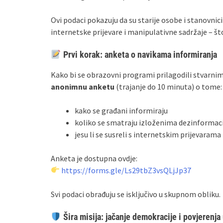
Ovi podaci pokazuju da su starije osobe i stanovnici
internetske prijevare i manipulativne sadržaje – št
Prvi korak: anketa o navikama informiranja
Kako bi se obrazovni programi prilagodili stvarn
anonimnu anketu
(trajanje do 10 minuta) o tome:
kako se građani informiraju
koliko se smatraju izloženima dezinformac
jesu li se susreli s internetskim prijevarama
Anketa je dostupna ovdje:
https://forms.gle/Ls29tbZ3vsQLjJp37
Svi podaci obrađuju se isključivo u skupnom obliku.
Šira misija: jačanje demokracije i povjerenja