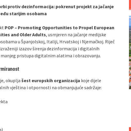
rbi protiv dezinformacija: pokrenut projekt za jačanje
među starijim osobama
ekt
POP – Promoting Opportunities to Propel European
ties and Older Adults
, usmjeren na jačanje medijske
obama u Španjolskoj, Italiji, Hrvatskoj i Njemačkoj. Riječ
izraženiji izazov širenja dezinformacija i digitalnih
 manjeg pristupa digitalnim alatima i obrazovanju.
ormiranost
je, okuplja
šest europskih organizacija
koje dijele
talnih vještina i otpornosti na obmanjujuće sadržaje:
ekta
a)