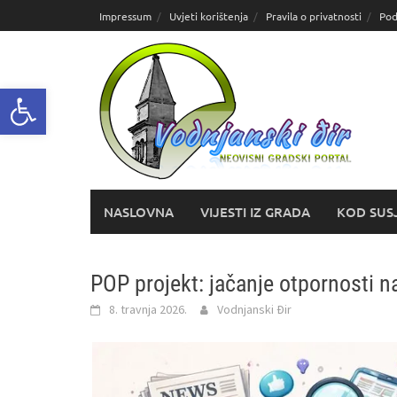
Skoči
Impressum
Uvjeti korištenja
Pravila o privatnosti
Pod
do
sadržaja
Open toolbar
NASLOVNA
VIJESTI IZ GRADA
KOD SUS
POP projekt: jačanje otpornosti n
8. travnja 2026.
Vodnjanski Đir