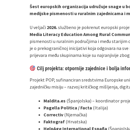
Šest europskih organizacija udružuje snage u bo
medijske pismenosti u ruralnim zajednicama i 
U veljači
2026.
službeno je pokrenut europski proj
Media Literacy Education Among Rural Communi
pismenosti u ruralnim područjima i među starijim os
je o prekograničnoj inicijativi koja odgovara na sve 
prijevara među skupinama koje su najranjivije zbog
Cilj projekta: otpornije zajednice i bolja inf
Projekt POP, sufinanciran sredstvima Europske uni
zajedničku misiju – razvoj kritičkog mišljenja, digi
Maldita.es
(Španjolska) – koordinator proj
Pagella Politica / Facta
(Italija)
Correctiv
(Njemačka)
Faktograf
(Hrvatska)
HelpAge International España
(Španjolsk