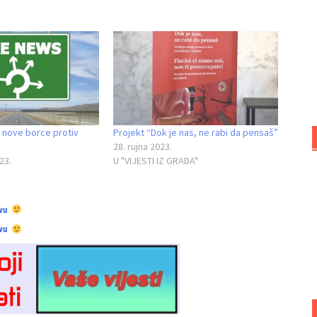
 nove borce protiv
Projekt “Dok je nas, ne rabi da pensaš”
28. rujna 2023.
23.
U "VIJESTI IZ GRADA"
vu
vu