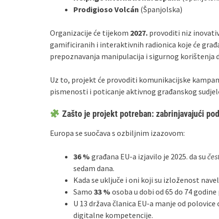
Prodigioso Volcán
(Španjolska)
Organizacije će tijekom
2027.
provoditi niz inovati
gamificiranih i interaktivnih radionica koje će građ
prepoznavanja manipulacija i sigurnog korištenja d
Uz to, projekt će provoditi komunikacijske kampan
pismenosti i poticanje aktivnog građanskog sudjel
Zašto je projekt potreban: zabrinjavajući po
Europa se suočava s ozbiljnim izazovom:
36 %
građana EU-a izjavilo je 2025. da su
čes
sedam dana.
Kada se uključe i oni koji su izloženost nave
Samo
33 %
osoba u dobi od 65 do 74 godine 
U 13 država članica EU-a manje od polovice
digitalne kompetencije.