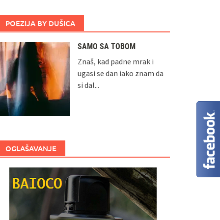
POEZIJA BY DUŠICA
SAMO SA TOBOM
Znaš, kad padne mrak i
ugasi se dan iako znam da
si dal...
OGLAŠAVANJE