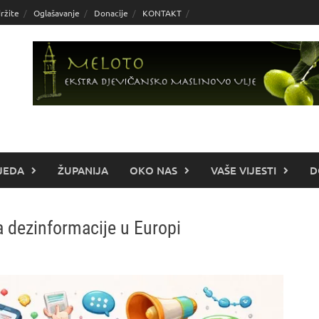
ržite
Oglašavanje
Donacije
KONTAKT
JEDA
ŽUPANIJA
OKO NAS
VAŠE VIJESTI
D
a dezinformacije u Europi