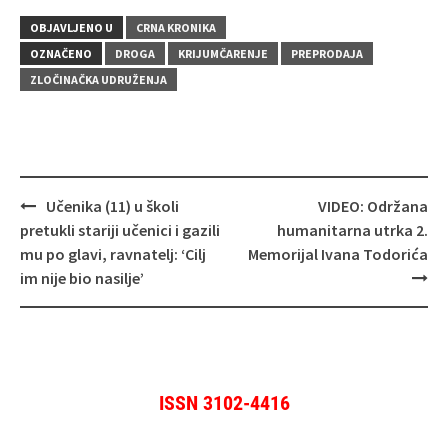
OBJAVLJENO U
CRNA KRONIKA
OZNAČENO
DROGA
KRIJUMČARENJE
PREPRODAJA
ZLOČINAČKA UDRUŽENJA
Navigacija
Učenika (11) u školi
VIDEO: Održana
objava
pretukli stariji učenici i gazili
humanitarna utrka 2.
mu po glavi, ravnatelj: ‘Cilj
Memorijal Ivana Todorića
im nije bio nasilje’
ISSN 3102-4416