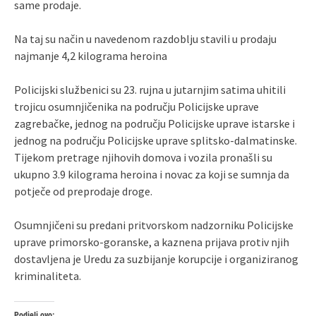
same prodaje.
Na taj su način u navedenom razdoblju stavili u prodaju
najmanje 4,2 kilograma heroina
Policijski službenici su 23. rujna u jutarnjim satima uhitili
trojicu osumnjičenika na području Policijske uprave
zagrebačke, jednog na području Policijske uprave istarske i
jednog na području Policijske uprave splitsko-dalmatinske.
Tijekom pretrage njihovih domova i vozila pronašli su
ukupno 3.9 kilograma heroina i novac za koji se sumnja da
potječe od preprodaje droge.
Osumnjičeni su predani pritvorskom nadzorniku Policijske
uprave primorsko-goranske, a kaznena prijava protiv njih
dostavljena je Uredu za suzbijanje korupcije i organiziranog
kriminaliteta.
Podjeli ovo: