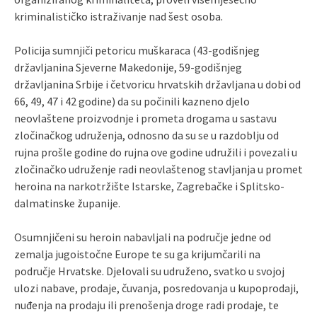
kriminalističko istraživanje nad šest osoba.
Policija sumnjiči petoricu muškaraca (43-godišnjeg
državljanina Sjeverne Makedonije, 59-godišnjeg
državljanina Srbije i četvoricu hrvatskih državljana u dobi od
66, 49, 47 i 42 godine) da su počinili kazneno djelo
neovlaštene proizvodnje i prometa drogama u sastavu
zločinačkog udruženja, odnosno da su se u razdoblju od
rujna prošle godine do rujna ove godine udružili i povezali u
zločinačko udruženje radi neovlaštenog stavljanja u promet
heroina na narkotržište Istarske, Zagrebačke i Splitsko-
dalmatinske županije.
Osumnjičeni su heroin nabavljali na područje jedne od
zemalja jugoistočne Europe te su ga krijumčarili na
područje Hrvatske. Djelovali su udruženo, svatko u svojoj
ulozi nabave, prodaje, čuvanja, posredovanja u kupoprodaji,
nuđenja na prodaju ili prenošenja droge radi prodaje, te