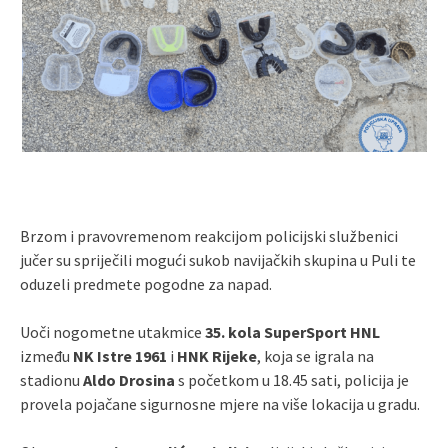
Brzom i pravovremenom reakcijom policijski službenici
jučer su spriječili mogući sukob navijačkih skupina u Puli te
oduzeli predmete pogodne za napad.
Uoči nogometne utakmice
35. kola SuperSport HNL
između
NK Istre 1961
i
HNK Rijeke
, koja se igrala na
stadionu
Aldo Drosina
s početkom u 18.45 sati, policija je
provela pojačane sigurnosne mjere na više lokacija u gradu.