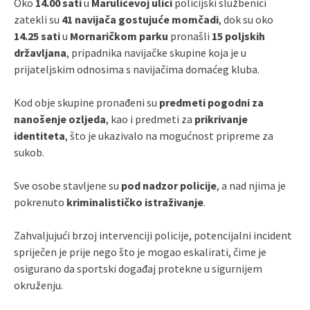
Oko
14.00 sati
u
Marulićevoj ulici
policijski službenici
zatekli su
41 navijača gostujuće momčadi
, dok su oko
14.25 sati
u
Mornaričkom parku
pronašli
15 poljskih
državljana
, pripadnika navijačke skupine koja je u
prijateljskim odnosima s navijačima domaćeg kluba.
Kod obje skupine pronađeni su
predmeti pogodni za
nanošenje ozljeda
, kao i predmeti za
prikrivanje
identiteta
, što je ukazivalo na mogućnost pripreme za
sukob.
Sve osobe stavljene su
pod nadzor policije
, a nad njima je
pokrenuto
kriminalističko istraživanje
.
Zahvaljujući brzoj intervenciji policije, potencijalni incident
spriječen je prije nego što je mogao eskalirati, čime je
osigurano da sportski događaj protekne u sigurnijem
okruženju.