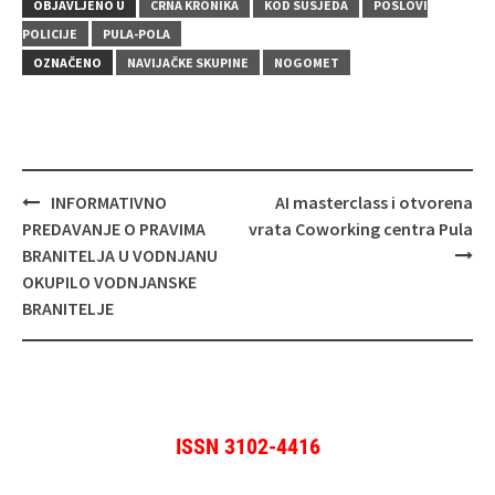
OBJAVLJENO U
CRNA KRONIKA
KOD SUSJEDA
POSLOVI
POLICIJE
PULA-POLA
OZNAČENO
NAVIJAČKE SKUPINE
NOGOMET
Navigacija
INFORMATIVNO
AI masterclass i otvorena
objava
PREDAVANJE O PRAVIMA
vrata Coworking centra Pula
BRANITELJA U VODNJANU
OKUPILO VODNJANSKE
BRANITELJE
ISSN 3102-4416