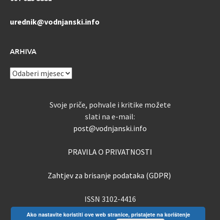
urednik@vodnjanski.info
ARHIVA
ARHIVA
Svoje priče, pohvale i kritike možete
slati na e-mail:
post@vodnjanski.info
PRAVILA O PRIVATNOSTI
Zahtjev za brisanje podataka (GDPR)
ISSN 3102-4416
Ako nastavite koristiti ove web stranice, pristajete na korištenje