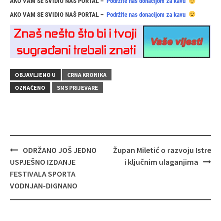
AKO VAM SE SVIDIO NAŠ PORTAL –
Podržite nas donacijom za kavu
AKO VAM SE SVIDIO NAŠ PORTAL –
Podržite nas donacijom za kavu
OBJAVLJENO U
CRNA KRONIKA
OZNAČENO
SMS PRIJEVARE
Navigacija
ODRŽANO JOŠ JEDNO
Župan Miletić o razvoju Istre
objava
USPJEŠNO IZDANJE
i ključnim ulaganjima
FESTIVALA SPORTA
VODNJAN-DIGNANO