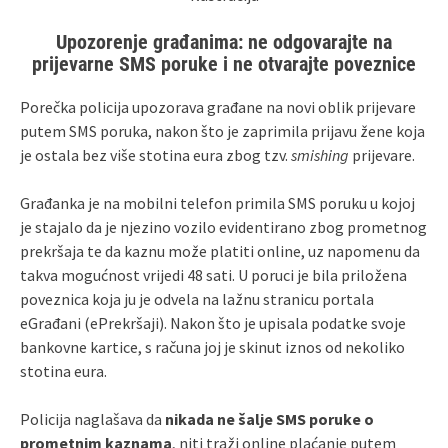
Upozorenje građanima: ne odgovarajte na
prijevarne SMS poruke i ne otvarajte poveznice
Porečka policija upozorava građane na novi oblik prijevare
putem SMS poruka, nakon što je zaprimila prijavu žene koja
je ostala bez više stotina eura zbog tzv.
smishing
prijevare.
Građanka je na mobilni telefon primila SMS poruku u kojoj
je stajalo da je njezino vozilo evidentirano zbog prometnog
prekršaja te da kaznu može platiti online, uz napomenu da
takva mogućnost vrijedi 48 sati. U poruci je bila priložena
poveznica koja ju je odvela na lažnu stranicu portala
eGrađani (ePrekršaji). Nakon što je upisala podatke svoje
bankovne kartice, s računa joj je skinut iznos od nekoliko
stotina eura.
Policija naglašava da
nikada ne šalje SMS poruke o
prometnim kaznama
, niti traži online plaćanje putem