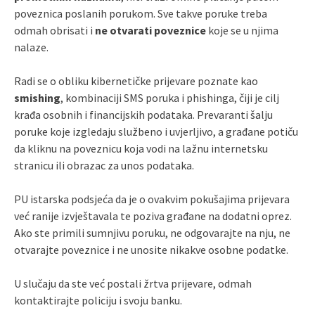
poveznica poslanih porukom. Sve takve poruke treba
odmah obrisati i
ne otvarati poveznice
koje se u njima
nalaze.
Radi se o obliku kibernetičke prijevare poznate kao
smishing
, kombinaciji SMS poruka i phishinga, čiji je cilj
krađa osobnih i financijskih podataka. Prevaranti šalju
poruke koje izgledaju službeno i uvjerljivo, a građane potiču
da kliknu na poveznicu koja vodi na lažnu internetsku
stranicu ili obrazac za unos podataka.
PU istarska podsjeća da je o ovakvim pokušajima prijevara
već ranije izvještavala te poziva građane na dodatni oprez.
Ako ste primili sumnjivu poruku, ne odgovarajte na nju, ne
otvarajte poveznice i ne unosite nikakve osobne podatke.
U slučaju da ste već postali žrtva prijevare, odmah
kontaktirajte policiju i svoju banku.