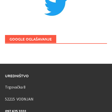
GOOGLE OGLAŠAVANJE
UREDNIŠTVO
Trgovačka 8
52215 VODNJAN
097 625 3331