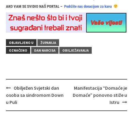
AKO VAM SE SVIDIO NAŠ PORTAL –
Podržite nas donacijom za kavu
OBJAVLJENO U
ŽUPANIJA
OZNAČENO
DAN NARCISA
OBILJEŽAVANJA
Navigacija
Obilježen Svjetski dan
Manifestacija “Domaće je
objava
osoba sa sindromom Down
Domaće” ponovno stiže u
u Puli
Istru