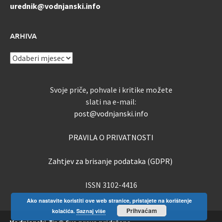
urednik@vodnjanski.info
ARHIVA
ARHIVA
Svoje priče, pohvale i kritike možete
slati na e-mail:
post@vodnjanski.info
PRAVILA O PRIVATNOSTI
Zahtjev za brisanje podataka (GDPR)
ISSN 3102-4416
Ako nastavite koristiti ove web stranice, pristajete na korištenje
Prihvaćam
kolačića.
Saznaj više