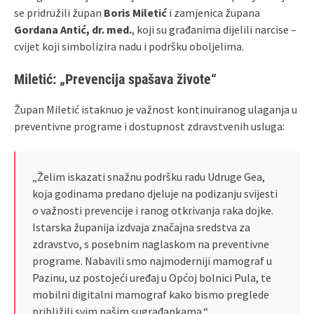
se pridružili župan
Boris Miletić
i zamjenica župana
Gordana Antić, dr. med.
, koji su građanima dijelili narcise –
cvijet koji simbolizira nadu i podršku oboljelima.
Miletić: „Prevencija spašava živote“
Župan Miletić istaknuo je važnost kontinuiranog ulaganja u
preventivne programe i dostupnost zdravstvenih usluga:
„Želim iskazati snažnu podršku radu Udruge Gea,
koja godinama predano djeluje na podizanju svijesti
o važnosti prevencije i ranog otkrivanja raka dojke.
Istarska županija izdvaja značajna sredstva za
zdravstvo, s posebnim naglaskom na preventivne
programe. Nabavili smo najmoderniji mamograf u
Pazinu, uz postojeći uređaj u Općoj bolnici Pula, te
mobilni digitalni mamograf kako bismo preglede
približili svim našim sugrađankama.“