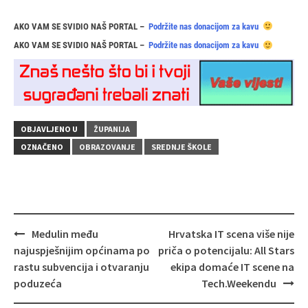
AKO VAM SE SVIDIO NAŠ PORTAL –
Podržite nas donacijom za kavu
AKO VAM SE SVIDIO NAŠ PORTAL –
Podržite nas donacijom za kavu
OBJAVLJENO U
ŽUPANIJA
OZNAČENO
OBRAZOVANJE
SREDNJE ŠKOLE
Navigacija
Medulin među
Hrvatska IT scena više nije
objava
najuspješnijim općinama po
priča o potencijalu: All Stars
rastu subvencija i otvaranju
ekipa domaće IT scene na
poduzeća
Tech.Weekendu