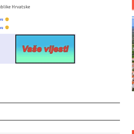
blike Hrvatske
vu
vu