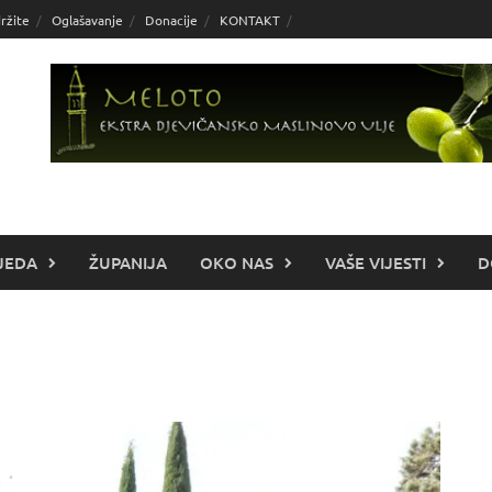
ržite
Oglašavanje
Donacije
KONTAKT
JEDA
ŽUPANIJA
OKO NAS
VAŠE VIJESTI
D