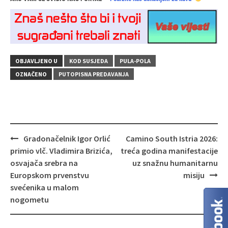
OBJAVLJENO U
KOD SUSJEDA
PULA-POLA
OZNAČENO
PUTOPISNA PREDAVANJA
Navigacija
Gradonačelnik Igor Orlić
Camino South Istria 2026:
objava
primio vlč. Vladimira Brizića,
treća godina manifestacije
osvajača srebra na
uz snažnu humanitarnu
Europskom prvenstvu
misiju
svećenika u malom
nogometu