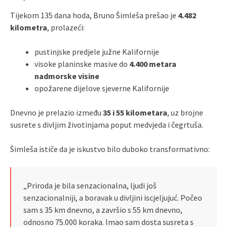
Tijekom 135 dana hoda, Bruno Šimleša prešao je
4.482
kilometra
, prolazeći:
pustinjske predjele južne Kalifornije
visoke planinske masive do
4.400 metara
nadmorske visine
opožarene dijelove sjeverne Kalifornije
Dnevno je prelazio između
35 i 55 kilometara
, uz brojne
susrete s divljim životinjama poput medvjeda i čegrtuša.
Šimleša ističe da je iskustvo bilo duboko transformativno:
„Priroda je bila senzacionalna, ljudi još
senzacionalniji, a boravak u divljini iscjeljujuć. Počeo
sam s 35 km dnevno, a završio s 55 km dnevno,
odnosno 75.000 koraka. Imao sam dosta susreta s