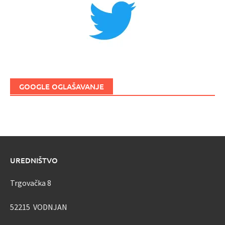
GOOGLE OGLAŠAVANJE
UREDNIŠTVO
Trgovačka 8
52215 VODNJAN