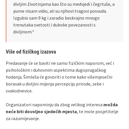
divljim životinjama kao što su medvjedi i čegrtuše, a
pume nisam vidio, ali su njihovi tragovi posvuda.
Izgubio sam 9 kg i zaradio beskrajno mnogo
trenutaka svetosti i duboke povezanosti s
divljinom.“
Više od fizičkog izazova
Predavanje će se baviti ne samo fizičkim naporom, već i
psihološkim i duhovnim aspektima dugoprugaškog
hodanja. Šimleša će govoriti o tome kako višemjesečni
boravak u divljini mijenja percepciju prirode, sebe i
svakodnevice.
Organizatori napominju da zbog velikog interesa
možda
neće biti dovoljno sjedećih mjesta
, te mole posjetitelje
za razumijevanje.