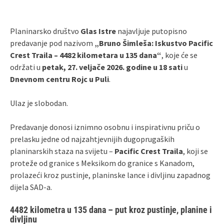
Planinarsko društvo
Glas Istre
najavljuje putopisno
predavanje pod nazivom
„Bruno Šimleša: Iskustvo Pacific
Crest Traila – 4482 kilometara u 135 dana“
, koje će se
održati u
petak, 27. veljače 2026. godine u 18 sati
u
Dnevnom centru Rojc u Puli
.
Ulaz je slobodan.
Predavanje donosi iznimno osobnu i inspirativnu priču o
prelasku jedne od najzahtjevnijih dugoprugaških
planinarskih staza na svijetu –
Pacific Crest Traila
, koji se
proteže od granice s Meksikom do granice s Kanadom,
prolazeći kroz pustinje, planinske lance i divljinu zapadnog
dijela SAD‑a.
4482 kilometra u 135 dana – put kroz pustinje, planine i
divljinu