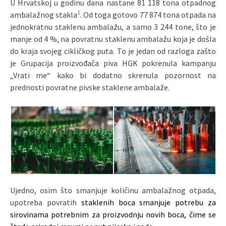
U Hrvatskoj u godinu dana nastane 81 118 tona otpadnog
1
ambalažnog stakla
. Od toga gotovo 77 874 tona otpada na
jednokratnu staklenu ambalažu, a samo 3 244 tone, što je
manje od 4 %, na povratnu staklenu ambalažu koja je došla
do kraja svojeg cikličkog puta. To je jedan od razloga zašto
je Grupacija proizvođača piva HGK pokrenula kampanju
„Vrati me“ kako bi dodatno skrenula pozornost na
prednosti povratne pivske staklene ambalaže.
Ujedno, osim što smanjuje količinu ambalažnog otpada,
upotreba povratih
staklenih boca smanjuje potrebu za
sirovinama potrebnim za proizvodnju novih boca, čime se