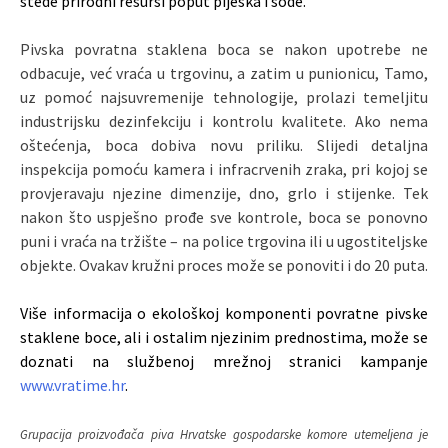
štede prirodni resursi poput pijeska i sode.
Pivska povratna staklena boca se nakon upotrebe ne
odbacuje, već vraća u trgovinu, a zatim u punionicu, Tamo,
uz pomoć najsuvremenije tehnologije, prolazi temeljitu
industrijsku dezinfekciju i kontrolu kvalitete. Ako nema
oštećenja, boca dobiva novu priliku. Slijedi detaljna
inspekcija pomoću kamera i infracrvenih zraka, pri kojoj se
provjeravaju njezine dimenzije, dno, grlo i stijenke. Tek
nakon što uspješno prođe sve kontrole, boca se ponovno
puni i vraća na tržište – na police trgovina ili u ugostiteljske
objekte. Ovakav kružni proces može se ponoviti i do 20 puta.
Više informacija o ekološkoj komponenti povratne pivske
staklene boce, ali i ostalim njezinim prednostima, može se
doznati na službenoj mrežnoj stranici kampanje
www.vratime.hr
.
Grupacija proizvođača piva Hrvatske gospodarske komore utemeljena je