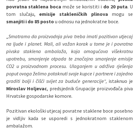
povratna staklena boca
može se koristiti i
do 20 puta
. U
tom slučaju,
emisije stakleničkih plinova
mogu se
smanjiti i do 85 posto
u odnosu na jednokratne boce.
„
Smatramo da proizvodnja piva treba imati pozitivan utjecaj
na ljude i planet. Mali, ali važan korak u tome je i povratna
pivska staklena ambalaža, koja omogućava višekratnu
upotrebu, smanjenje otpada te značajno smanjenje emisije
CO2 u proizvodnom procesu. Ulaganjem u održiva rješenja
poput ovoga želimo potaknuti svoje kupce i partnere i zajedno
graditi bolji i čišći svijet za buduće generacije“,
istaknuo je
Miroslav Holjevac
, predsjednik Grupacije proizvođača piva
Hrvatske gospodarske komore
.
Pozitivan ekološki utjecaj povratne staklene boce posebno
je vidljiv kada se usporedi s jednokratnom staklenom
ambalažom.