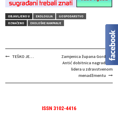
OBJAVLJENO U
EKOLOGIJA
GOSPODARSTVO
OZNAČENO
EKOLOŠKE KAMPANJE
Navigacija
TEŠKO JE…
Zamjenica župana Gordana
objava
Antić dobitnica nagrade za
lidera u zdravstvenom
menadžmentu
ISSN 3102-4416