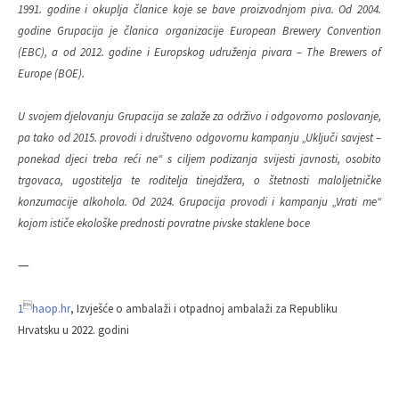
1991. godine i okuplja članice koje se bave proizvodnjom piva. Od 2004.
godine Grupacija je članica organizacije European Brewery Convention
(EBC), a od 2012. godine i Europskog udruženja pivara – The Brewers of
Europe (BOE).
U svojem djelovanju Grupacija se zalaže za održivo i odgovorno poslovanje,
pa tako od 2015. provodi i društveno odgovornu kampanju „Uključi savjest –
ponekad djeci treba reći ne“ s ciljem podizanja svijesti javnosti, osobito
trgovaca, ugostitelja te roditelja tinejdžera, o štetnosti maloljetničke
konzumacije alkohola. Od 2024. Grupacija provodi i kampanju „Vrati me“
kojom ističe ekološke prednosti povratne pivske staklene boce
—

1
haop.hr
, Izvješće o ambalaži i otpadnoj ambalaži za Republiku
Hrvatsku u 2022. godini