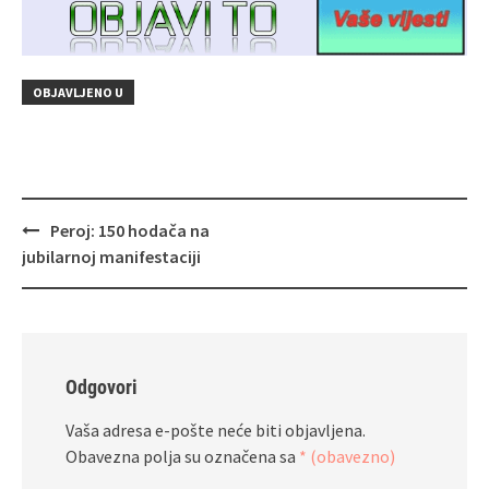
OBJAVLJENO U
Navigacija
Peroj: 150 hodača na
objava
jubilarnoj manifestaciji
Odgovori
Vaša adresa e-pošte neće biti objavljena.
Obavezna polja su označena sa
* (obavezno)