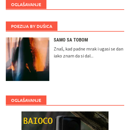
OGLAŠAVANJE
POEZIJA BY DUŠICA
SAMO SA TOBOM
Znaš, kad padne mrak i ugasi se dan
iako znam da si dal...
OGLAŠAVANJE