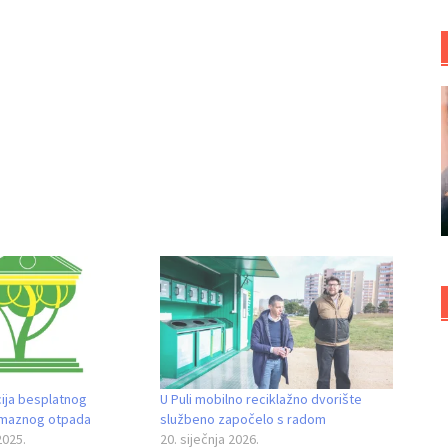
cija besplatnog
U Puli mobilno reciklažno dvorište
lomaznog otpada
službeno započelo s radom
2025.
20. siječnja 2026.