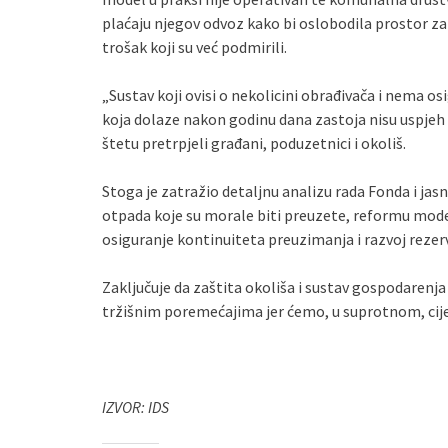
plaćaju njegov odvoz kako bi oslobodila prostor za 
trošak koji su već podmirili.
„Sustav koji ovisi o nekolicini obrađivača i nema os
koja dolaze nakon godinu dana zastoja nisu uspjeh 
štetu pretrpjeli građani, poduzetnici i okoliš.
Stoga je zatražio detaljnu analizu rada Fonda i jas
otpada koje su morale biti preuzete, reformu mod
osiguranje kontinuiteta preuzimanja i razvoj rezer
Zaključuje da zaštita okoliša i sustav gospodarenj
tržišnim poremećajima jer ćemo, u suprotnom, cije
IZVOR: IDS