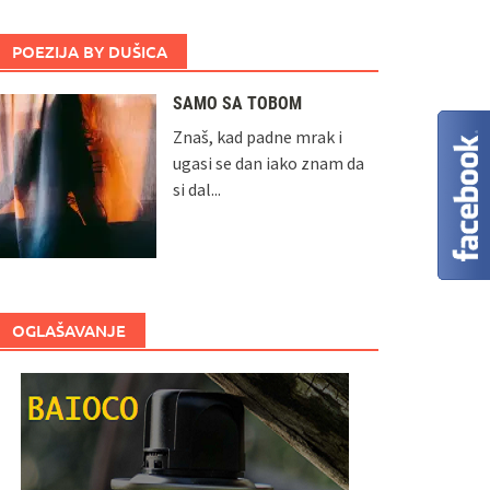
POEZIJA BY DUŠICA
SAMO SA TOBOM
Znaš, kad padne mrak i
ugasi se dan iako znam da
si dal...
OGLAŠAVANJE