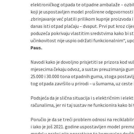
elektroničkog otpada te otpadne ambalaže – ozbiljn
koji je uspostavljen model proširene odgovornosti 
zbrinjavanje već platili prilikom kupnje proizvoda 
danas isti otpad plaćaju – dvaput. Prvi put kroz ci
poduzeća pokrivaju vlastitim sredstvima kako bi sta
učinkovitost nije uspio održati funkcionalnim“, up
Paus.
Navodi kako je dovoljno prisjetiti se prizora kod 
mjesecima čekaju odvoz, a sustav preuzimanja guma
25.000 i 30.000 tona otpadnih guma, stoga postavl
tog otpada završilo u prirodi – u šumama, uz ceste
Podsjeća da je slična situacija i s električnim i e
računalima, jer ni taj sustav ne funkcionira kako bi
Poručio je da se treći problem odnosi na reciklabi
i iako je još 2021. godine uspostavljen model prema
model u praksi nije operativan te komunalna društ