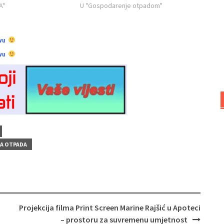
A"
U "Gospodarenje otpadom"
vu
vu
JA OTPADA
Projekcija filma Print Screen Marine Rajšić u Apoteci
– prostoru za suvremenu umjetnost