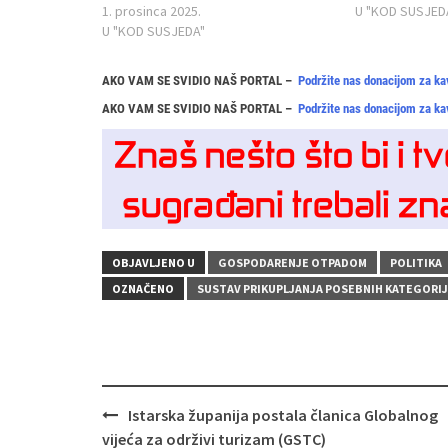
1. prosinca 2025.
U "KOD SUSJED
U "KOD SUSJEDA"
AKO VAM SE SVIDIO NAŠ PORTAL –
Podržite nas donacijom za ka
AKO VAM SE SVIDIO NAŠ PORTAL –
Podržite nas donacijom za ka
OBJAVLJENO U
GOSPODARENJE OTPADOM
POLITIKA
OZNAČENO
SUSTAV PRIKUPLJANJA POSEBNIH KATEGORI
Navigacija
Istarska županija postala članica Globalnog
objava
vijeća za održivi turizam (GSTC)