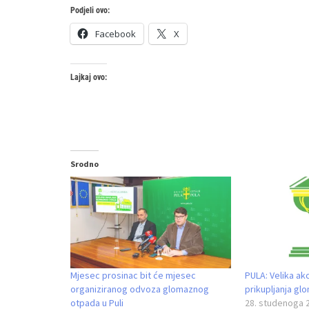
Podjeli ovo:
Facebook
X
Lajkaj ovo:
Srodno
Mjesec prosinac bit će mjesec
PULA: Velika ak
organiziranog odvoza glomaznog
prikupljanja g
otpada u Puli
28. studenoga 