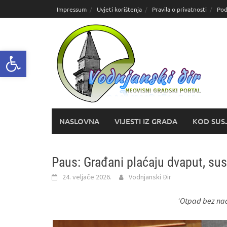
Skoči
Impressum
Uvjeti korištenja
Pravila o privatnosti
Pod
do
sadržaja
Open toolbar
NASLOVNA
VIJESTI IZ GRADA
KOD SUS
Paus: Građani plaćaju dvaput, sus
24. veljače 2026.
Vodnjanski Đir
‘Otpad bez nad