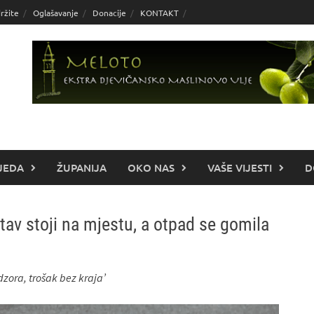
ržite
Oglašavanje
Donacije
KONTAKT
JEDA
ŽUPANIJA
OKO NAS
VAŠE VIJESTI
D
tav stoji na mjestu, a otpad se gomila
zora, trošak bez kraja’