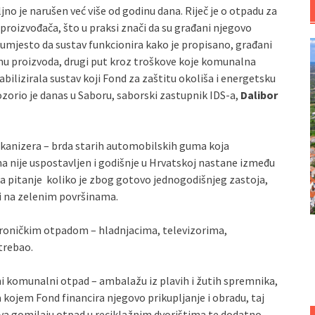
o je narušen već više od godinu dana. Riječ je o otpadu za
proizvođača, što u praksi znači da su građani njegovo
i umjesto da sustav funkcionira kako je propisano, građani
jenu proizvoda, drugi put kroz troškove koje komunalna
bilizirala sustav koji Fond za zaštitu okoliša i energetsku
ozorio je danas u Saboru, saborski zastupnik IDS-a,
Dalibor
vulkanizera – brda starih automobilskih guma koja
 nije uspostavljen i godišnje u Hrvatskoj nastane između
ja pitanje koliko je zbog gotovo jednogodišnjeg zastoja,
 i na zelenim površinama.
lektroničkim otpadom – hladnjacima, televizorima,
 trebao.
lni komunalni otpad – ambalažu iz plavih i žutih spremnika,
 kojem Fond financira njegovo prikupljanje i obradu, taj
va gomilaju otpad u reciklažnim dvorištima te dodatno