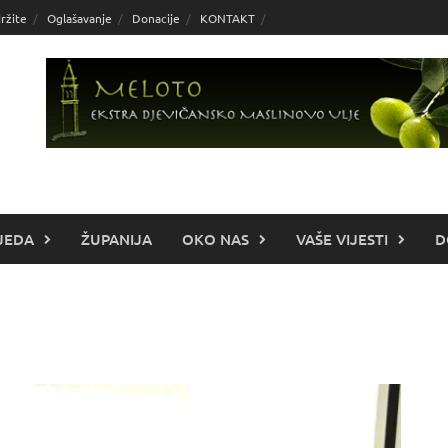
ržite
Oglašavanje
Donacije
KONTAKT
JEDA
ŽUPANIJA
OKO NAS
VAŠE VIJESTI
D