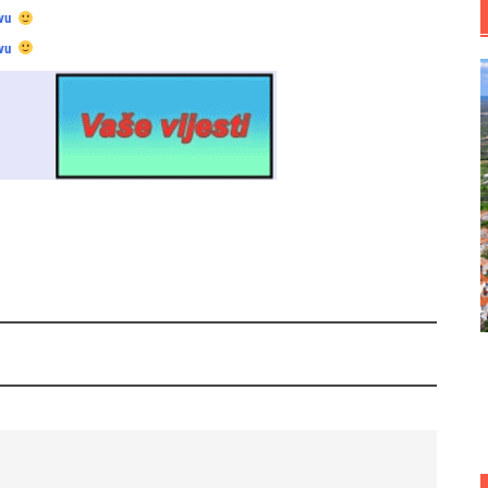
vu
vu