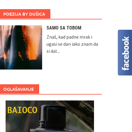
POEZIJA BY DUŠICA
SAMO SA TOBOM
Znaš, kad padne mrak i
ugasi se dan iako znam da
si dal...
OGLAŠAVANJE