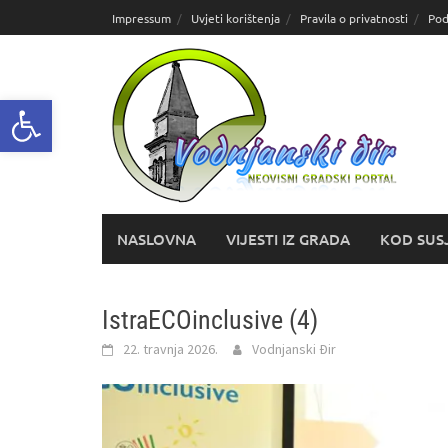
Skoči
Impressum
Uvjeti korištenja
Pravila o privatnosti
Pod
do
sadržaja
Open toolbar
NASLOVNA
VIJESTI IZ GRADA
KOD SUS
IstraECOinclusive (4)
22. travnja 2026.
Vodnjanski Đir