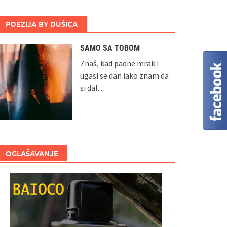
POEZIJA BY DUŠICA
SAMO SA TOBOM
Znaš, kad padne mrak i
ugasi se dan iako znam da
si dal...
OGLAŠAVANJE