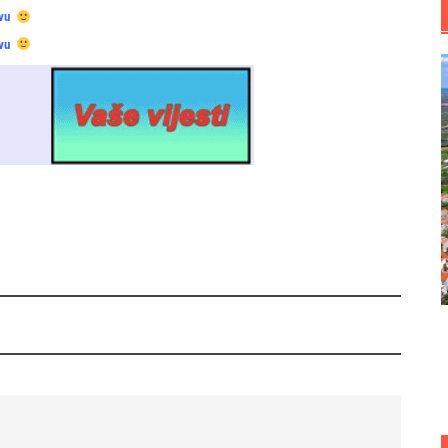
vu
vu