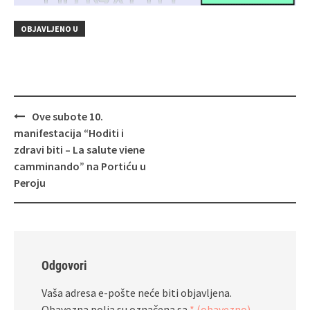
OBJAVLJENO U
Navigacija
Ove subote 10.
objava
manifestacija “Hoditi i
zdravi biti – La salute viene
camminando” na Portiću u
Peroju
Odgovori
Vaša adresa e-pošte neće biti objavljena.
Obavezna polja su označena sa
* (obavezno)