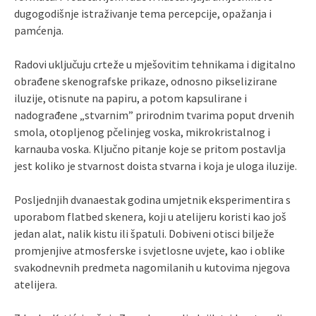
dugogodišnje istraživanje tema percepcije, opažanja i
pamćenja.
Radovi uključuju crteže u mješovitim tehnikama i digitalno
obrađene skenografske prikaze, odnosno pikselizirane
iluzije, otisnute na papiru, a potom kapsulirane i
nadograđene „stvarnim” prirodnim tvarima poput drvenih
smola, otopljenog pčelinjeg voska, mikrokristalnog i
karnauba voska. Ključno pitanje koje se pritom postavlja
jest koliko je stvarnost doista stvarna i koja je uloga iluzije.
Posljednjih dvanaestak godina umjetnik eksperimentira s
uporabom flatbed skenera, koji u atelijeru koristi kao još
jedan alat, nalik kistu ili špatuli. Dobiveni otisci bilježe
promjenjive atmosferske i svjetlosne uvjete, kao i oblike
svakodnevnih predmeta nagomilanih u kutovima njegova
atelijera.