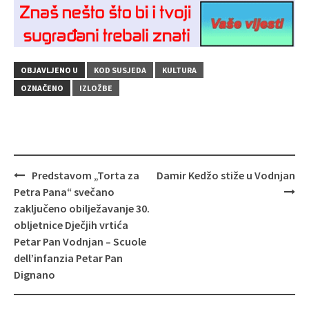
OBJAVLJENO U
KOD SUSJEDA
KULTURA
OZNAČENO
IZLOŽBE
Navigacija
Predstavom „Torta za
Damir Kedžo stiže u Vodnjan
objava
Petra Pana“ svečano
zaključeno obilježavanje 30.
obljetnice Dječjih vrtića
Petar Pan Vodnjan – Scuole
dell’infanzia Petar Pan
Dignano