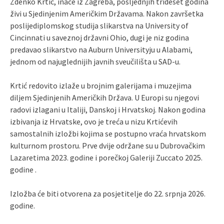
Zdenko Krtić, inače iz Zagreba, posljednjih trideset godina
živi u Sjedinjenim Američkim Državama. Nakon završetka
poslijediplomskog studija slikarstva na University of
Cincinnati u saveznoj državni Ohio, dugi je niz godina
predavao slikarstvo na Auburn Universityju u Alabami,
jednom od najuglednijih javnih sveučilišta u SAD-u.
Krtić redovito izlaže u brojnim galerijama i muzejima
diljem Sjedinjenih Američkih Država. U Europi su njegovi
radovi izlagani u Italiji, Danskoj i Hrvatskoj. Nakon godina
izbivanja iz Hrvatske, ovo je treća u nizu Krtićevih
samostalnih izložbi kojima se postupno vraća hrvatskom
kulturnom prostoru. Prve dvije održane su u Dubrovačkim
Lazaretima 2023. godine i porečkoj Galeriji Zuccato 2025.
godine .
Izložba će biti otvorena za posjetitelje do 22. srpnja 2026.
godine.