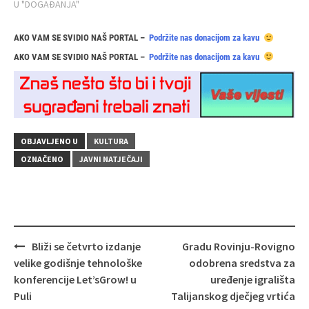
U "DOGAĐANJA"
AKO VAM SE SVIDIO NAŠ PORTAL –
Podržite nas donacijom za kavu
AKO VAM SE SVIDIO NAŠ PORTAL –
Podržite nas donacijom za kavu
OBJAVLJENO U
KULTURA
OZNAČENO
JAVNI NATJEČAJI
Navigacija
Bliži se četvrto izdanje
Gradu Rovinju-Rovigno
objava
velike godišnje tehnološke
odobrena sredstva za
konferencije Let’sGrow! u
uređenje igrališta
Puli
Talijanskog dječjeg vrtića