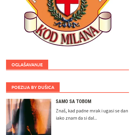
OGLAŠAVANJE
POEZIJA BY DUŠICA
SAMO SA TOBOM
Znaš, kad padne mrak i ugasi se dan
iako znam da si dal...