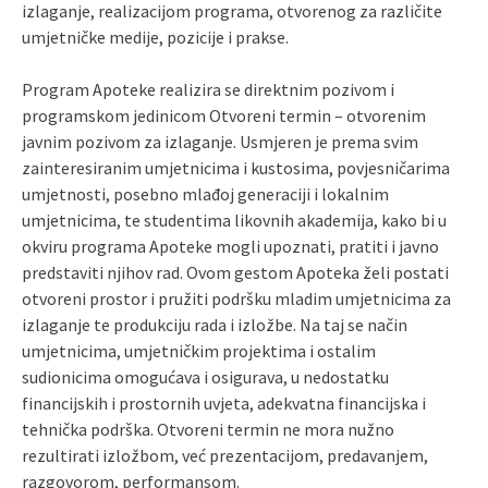
izlaganje, realizacijom programa, otvorenog za različite
umjetničke medije, pozicije i prakse.
Program Apoteke realizira se direktnim pozivom i
programskom jedinicom Otvoreni termin – otvorenim
javnim pozivom za izlaganje. Usmjeren je prema svim
zainteresiranim umjetnicima i kustosima, povjesničarima
umjetnosti, posebno mlađoj generaciji i lokalnim
umjetnicima, te studentima likovnih akademija, kako bi u
okviru programa Apoteke mogli upoznati, pratiti i javno
predstaviti njihov rad. Ovom gestom Apoteka želi postati
otvoreni prostor i pružiti podršku mladim umjetnicima za
izlaganje te produkciju rada i izložbe. Na taj se način
umjetnicima, umjetničkim projektima i ostalim
sudionicima omogućava i osigurava, u nedostatku
financijskih i prostornih uvjeta, adekvatna financijska i
tehnička podrška. Otvoreni termin ne mora nužno
rezultirati izložbom, već prezentacijom, predavanjem,
razgovorom, performansom.