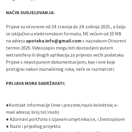
NAČIN SUDJELOVANJA
:
Prijave su otvorene od 24.
travnja
do 24.
svibnja
202
5
., a šalju
se isključivo u elektronskom formatu, NE većem od 20 MB
na adresu
apoteka.info@gmail.com
s naznakom Otvoreni
termin 202
5
. Videozapisi mogu biti dostavljeni putem
wetransfera ili drugih aplikacija za prijenos većih podataka.
Prijave s nepotpunom dokumentacijom, kao i one koje
pristignu nakon naznačenog roka, neće se razmatrati.
PRIJAVA MORA SADRŽAVATI:
●Kontakt informacije (ime i prezime/naziv kolektiva; e-
mail adresa; broj tel/mob)
● Ažurirani portfolio s izjavom umjetnika/ce, i životopisom
● Naziv i prijedlog projekta