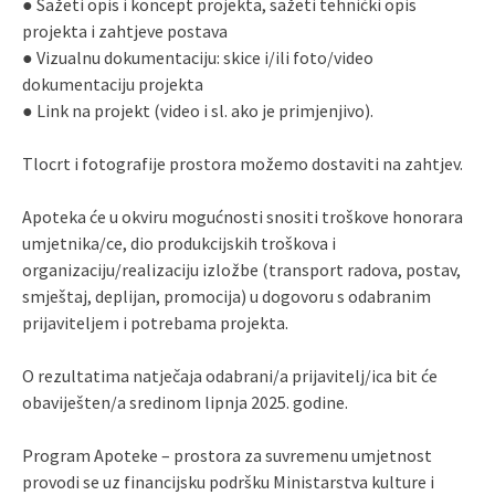
● Sažeti opis i koncept projekta, sažeti tehnički opis
projekta i zahtjeve postava
● Vizualnu dokumentaciju: skice i/ili foto/video
dokumentaciju projekta
● Link na projekt (video i sl. ako je primjenjivo).
Tlocrt i fotografije prostora možemo dostaviti na zahtjev.
Apoteka će u okviru mogućnosti snositi troškove honorara
umjetnika/ce, dio produkcijskih troškova i
organizaciju/realizaciju izložbe (transport radova, postav,
smještaj, deplijan, promocija) u dogovoru s odabranim
prijaviteljem i potrebama projekta.
O rezultatima natječaja odabrani/a prijavitelj/ica bit će
obaviješten/a
sredinom lipnja
202
5
. godine.
Program Apoteke – prostora za suvremenu umjetnost
provodi se uz financijsku podršku Ministarstva kulture i