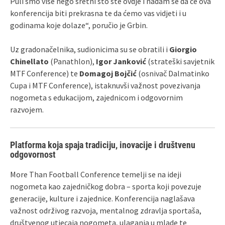
Puli smo više nego sretni što ste ovdje i nadam se da će ova
konferencija biti prekrasna te da ćemo vas vidjeti i u
godinama koje dolaze“, poručio je Grbin.
Uz gradonačelnika, sudionicima su se obratili i
Giorgio
Chinellato
(Panathlon),
Igor Janković
(strateški savjetnik
MTF Conference) te
Domagoj Bojčić
(osnivač Dalmatinko
Cupa i MTF Conference), istaknuvši važnost povezivanja
nogometa s edukacijom, zajednicom i odgovornim
razvojem.
Platforma koja spaja tradiciju, inovacije i društvenu
odgovornost
More Than Football Conference temelji se na ideji
nogometa kao zajedničkog dobra – sporta koji povezuje
generacije, kulture i zajednice. Konferencija naglašava
važnost održivog razvoja, mentalnog zdravlja sportaša,
društvenog utjecaja nogometa, ulaganja u mlade te