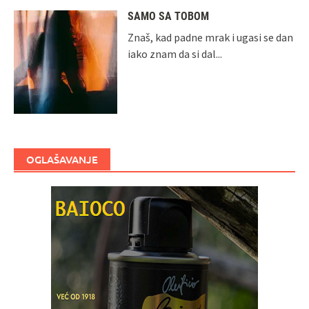
SAMO SA TOBOM
Znaš, kad padne mrak i ugasi se dan
iako znam da si dal...
OGLAŠAVANJE