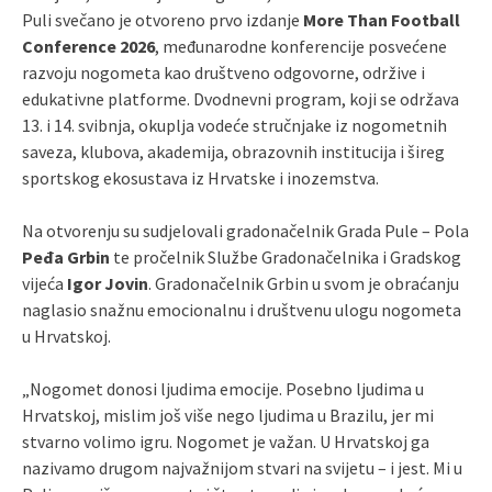
Puli svečano je otvoreno prvo izdanje
More Than Football
Conference 2026
, međunarodne konferencije posvećene
razvoju nogometa kao društveno odgovorne, održive i
edukativne platforme. Dvodnevni program, koji se održava
13. i 14. svibnja, okuplja vodeće stručnjake iz nogometnih
saveza, klubova, akademija, obrazovnih institucija i šireg
sportskog ekosustava iz Hrvatske i inozemstva.
Na otvorenju su sudjelovali gradonačelnik Grada Pule – Pola
Peđa Grbin
te pročelnik Službe Gradonačelnika i Gradskog
vijeća
Igor Jovin
. Gradonačelnik Grbin u svom je obraćanju
naglasio snažnu emocionalnu i društvenu ulogu nogometa
u Hrvatskoj.
„Nogomet donosi ljudima emocije. Posebno ljudima u
Hrvatskoj, mislim još više nego ljudima u Brazilu, jer mi
stvarno volimo igru. Nogomet je važan. U Hrvatskoj ga
nazivamo drugom najvažnijom stvari na svijetu – i jest. Mi u