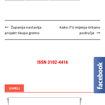
Navigacija
Županija nastavlja
Kako ITU mijenja Urbano
objava
projekt Skupa gremo
područje
ISSN 3102-4416
UMRLI