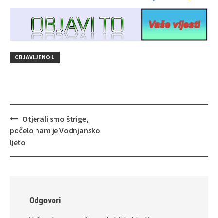
OBJAVLJENO U
Navigacija
Otjerali smo štrige,
objava
počelo nam je Vodnjansko
ljeto
Odgovori