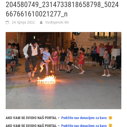
204580749_2314733818658798_5024
667661610021277_n
24. lipnja 2021.
Vodnjanski Đir
AKO VAM SE SVIDIO NAŠ PORTAL –
Podržite nas donacijom za kavu
AKO VAM SE SVIDIO NAŠ PORTAL –
Podržite nas donacijom za kavu