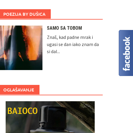
POEZIJA BY DUŠICA
SAMO SA TOBOM
Znaš, kad padne mrak i
ugasi se dan iako znam da
si dal...
OGLAŠAVANJE