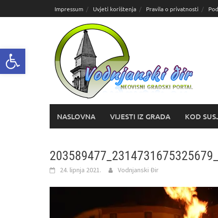
Skoči
Impressum
Uvjeti korištenja
Pravila o privatnosti
Pod
do
sadržaja
Open toolbar
NASLOVNA
VIJESTI IZ GRADA
KOD SUS
203589477_2314731675325679
24. lipnja 2021.
Vodnjanski Đir