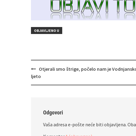
OBJAVLJENO U
Navigacija
Otjerali smo štrige, počelo nam je Vodnjansk
objava
ljeto
Odgovori
Vaša adresa e-pošte neće biti objavljena.
Oba