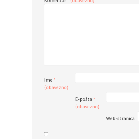
Komentar
* (obavezno)
Ime
*
(obavezno)
E-pošta
*
(obavezno)
Web-stranica