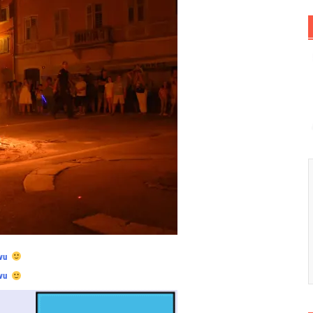
vu
vu