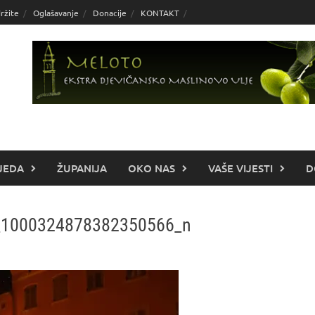
ržite
Oglašavanje
Donacije
KONTAKT
JEDA
ŽUPANIJA
OKO NAS
VAŠE VIJESTI
D
_1000324878382350566_n