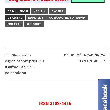
OBJAVLJENO U
MEDULIN
OKO NAS
OZNAČENO
EDUKACIJE
GOSPODARENJE OTPADOM
PROJEKTI
RADIONICE
Navigacija
Obavijest o
PSIHOLOŠKA RADIONICA
objava
ograničenom pristupu
“TANTRUMI”
uslužnoj jedinici u
Valbandonu
ISSN 3102-4416