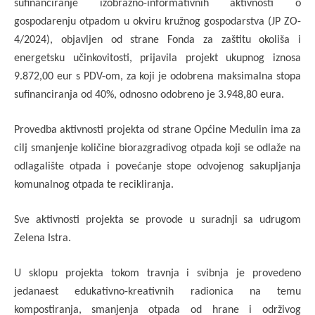
sufinanciranje izobrazno-informativnih aktivnosti o
gospodarenju otpadom u okviru kružnog gospodarstva (JP ZO-
4/2024), objavljen od strane Fonda za zaštitu okoliša i
energetsku učinkovitosti, prijavila projekt ukupnog iznosa
9.872,00 eur s PDV-om, za koji je odobrena maksimalna stopa
sufinanciranja od 40%, odnosno odobreno je 3.948,80 eura.
Provedba aktivnosti projekta od strane Općine Medulin ima za
cilj smanjenje količine biorazgradivog otpada koji se odlaže na
odlagalište otpada i povećanje stope odvojenog sakupljanja
komunalnog otpada te recikliranja.
Sve aktivnosti projekta se provode u suradnji sa udrugom
Zelena Istra.
U sklopu projekta tokom travnja i svibnja je provedeno
jedanaest edukativno-kreativnih radionica na temu
kompostiranja,
smanjenja otpada od hrane i održivog