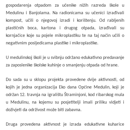
gospodarenja otpadom za učenike nižih razreda škole u
Medulinu i Banjolama. Na radionicama su učenici izrađivali
kompost, učili o njegovoj izradi i korištenju. Od rabljenih
plastičnih boca, kartona i drugog otpada, izrađivali su
kornjačice koje su pojele mikroplastiku te na taj način učili o
negativnim posljedicama plastike i mikroplastike.
U medulinskoj školi je u svibnju održano edukativno predavanje
za zaposlenike školske kuhinje o smanjenju otpada od hrane.
Do sada su u sklopu projekta provedene dvije aktivnosti, od
kojih je jedna organizacija Eko dana Općine Medulin, koji je
održan 12. travnja na igralištu Štraminjoni, kod ribarskog mula
u Medulinu, na kojemu su posjetitelji imali priliku vidjeti i
doživjeti da održivost može biti zabavna.
Druga provedena aktivnost je izrada edukativne kuharice