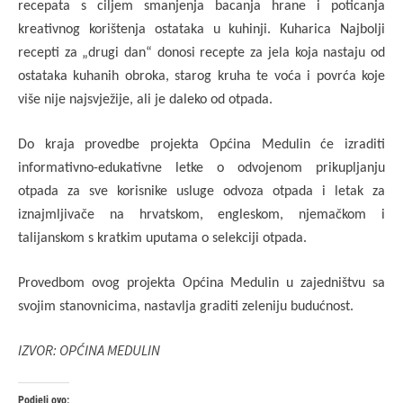
recepata s ciljem smanjenja bacanja hrane i poticanja
kreativnog korištenja ostataka u kuhinji. Kuharica Najbolji
recepti za „drugi dan“ donosi recepte za jela koja nastaju od
ostataka kuhanih obroka, starog kruha te voća i povrća koje
više nije najsvježije, ali je daleko od otpada.
Do kraja provedbe projekta Općina Medulin će izraditi
informativno-edukativne letke o odvojenom prikupljanju
otpada za sve korisnike usluge odvoza otpada i letak za
iznajmljivače na hrvatskom, engleskom, njemačkom i
talijanskom s kratkim uputama o selekciji otpada.
Provedbom ovog projekta Općina Medulin u zajedništvu sa
svojim stanovnicima, nastavlja graditi zeleniju budućnost.
IZVOR: OPĆINA MEDULIN
Podjeli ovo: