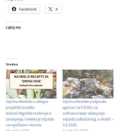
Facebook
X
Lajkaj ovo:
Srodno
Općina Medulin u sklopu
Općina Medulin potpisala
projekta izradila
ugovor sa FZOEU za
tiskani/digitalni materijal o
sufinanciranje uklanjanja
smanjenju i selekciji otpada
otpada odbačenog u okoliš –
za mještane i turiste
3.2.2025.
26. rujna 2025.
4. veljače 2025.