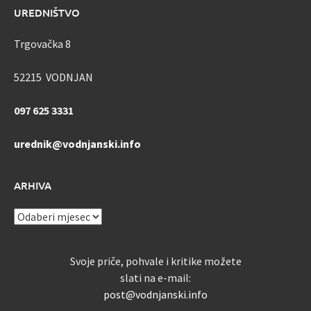
UREDNIŠTVO
Trgovačka 8
52215 VODNJAN
097 625 3331
urednik@vodnjanski.info
ARHIVA
ARHIVA
Svoje priče, pohvale i kritike možete
slati na e-mail:
post@vodnjanski.info