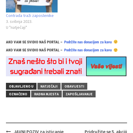
Contrada traži zaposlenike
3. svibnja 2023.
U "natječaji"
AKO VAM SE SVIDIO NAŠ PORTAL –
Podržite nas donacijom za kavu
AKO VAM SE SVIDIO NAŠ PORTAL –
Podržite nas donacijom za kavu
OBJAVLJENO U
NATJEČAJI
OBAVIJESTI
OZNAČENO
RADNA MJESTA
ZAPOŠLJAVANJE
Navigacija
JAVNI POZIV za isticanje
Pridružite se 5. akciji