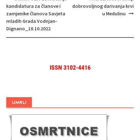
objava
kandidatura za članove i
dobrovoljnog darivanja krvi
zamjenike članova Savjeta
u Medulinu
mladih Grada Vodnjan-
Dignano_18.10.2022
ISSN 3102-4416
UMRLI