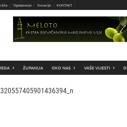
ržite
Oglašavanje
Donacije
KONTAKT
JEDA
ŽUPANIJA
OKO NAS
VAŠE VIJESTI
D
6320557405901436394_n