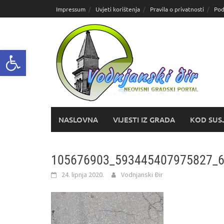
Skoči
Impressum
Uvjeti korištenja
Pravila o privatnosti
Pod
do
sadržaja
Open toolbar
NASLOVNA
VIJESTI IZ GRADA
KOD SUS
105676903_593445407975827_
24. lipnja 2020.
Vodnjanski Đir