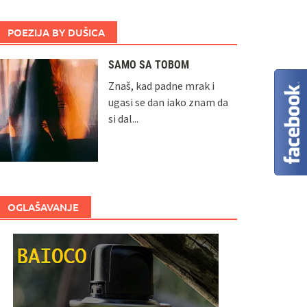
POEZIJA BY DUŠICA
SAMO SA TOBOM
Znaš, kad padne mrak i
ugasi se dan iako znam da
si dal...
OGLAŠAVANJE