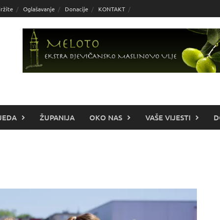
ržite
Oglašavanje
Donacije
KONTAKT
JEDA
ŽUPANIJA
OKO NAS
VAŠE VIJESTI
D