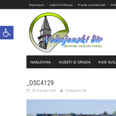
Skoči
Impressum
Uvjeti korištenja
Pravila o privatnosti
Pod
do
sadržaja
Open toolbar
NASLOVNA
VIJESTI IZ GRADA
KOD SUS
_DSC4129
28. travnja 2026.
Vodnjanski Đir