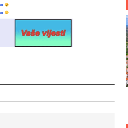
vu
vu