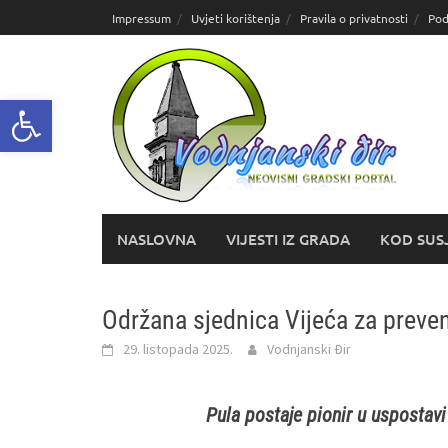
Skoči
Impressum
Uvjeti korištenja
Pravila o privatnosti
Pod
do
sadržaja
Open toolbar
NASLOVNA
VIJESTI IZ GRADA
KOD SUS
Održana sjednica Vijeća za preven
29. listopada 2025.
Vodnjanski Đir
Pula postaje pionir u uspostavi