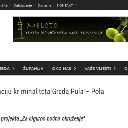
ržite
Oglašavanje
Donacije
KONTAKT
JEDA
ŽUPANIJA
OKO NAS
VAŠE VIJESTI
D
ciju kriminaliteta Grada Pula – Pola
 projekta „Za sigurno noćno okruženje“