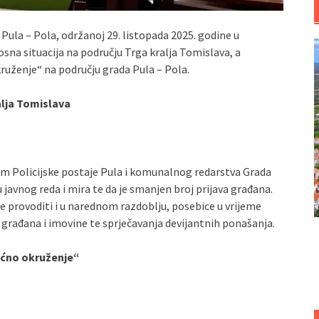
 Pula – Pola, održanoj 29. listopada 2025. godine u
na situacija na području Trga kralja Tomislava, a
kruženje“ na području grada Pula – Pola.
alja Tomislava
jom Policijske postaje Pula i komunalnog redarstva Grada
 javnog reda i mira te da je smanjen broj prijava građana.
se provoditi i u narednom razdoblju, posebice u vrijeme
 građana i imovine te sprječavanja devijantnih ponašanja.
noćno okruženje“