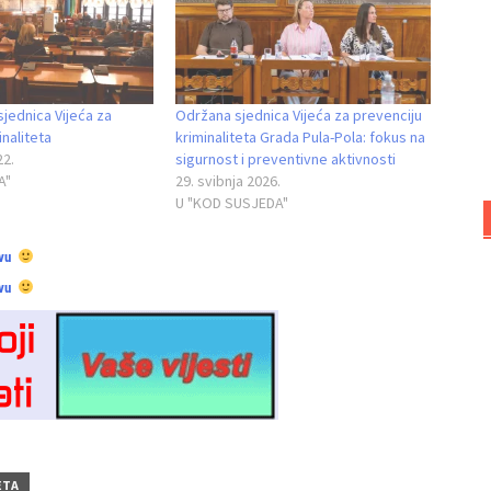
jednica Vijeća za
Održana sjednica Vijeća za prevenciju
inaliteta
kriminaliteta Grada Pula-Pola: fokus na
22.
sigurnost i preventivne aktivnosti
A"
29. svibnja 2026.
U "KOD SUSJEDA"
vu
vu
ETA