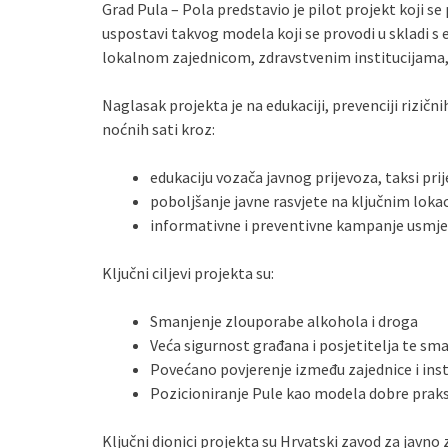
Grad Pula – Pola predstavio je pilot projekt koji se
uspostavi takvog modela koji se provodi u skladi s 
lokalnom zajednicom, zdravstvenim institucijama, 
Naglasak projekta je na edukaciji, prevenciji rizičn
noćnih sati kroz:
edukaciju vozača javnog prijevoza, taksi prij
poboljšanje javne rasvjete na ključnim loka
informativne i preventivne kampanje usmjere
Ključni ciljevi projekta su:
Smanjenje zlouporabe alkohola i droga
Veća sigurnost građana i posjetitelja te sm
Povećano povjerenje između zajednice i inst
Pozicioniranje Pule kao modela dobre praks
Ključni dionici projekta su Hrvatski zavod za javno