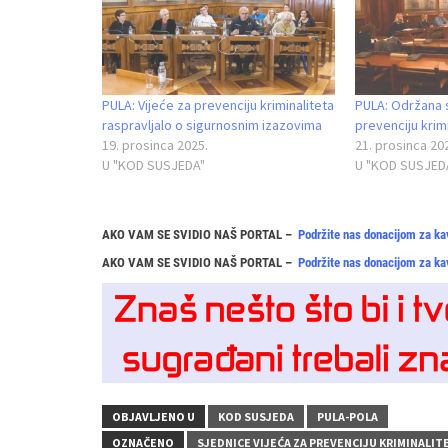
PULA: Vijeće za prevenciju kriminaliteta
PULA: Održana s
raspravljalo o sigurnosnim izazovima
prevenciju krim
19. prosinca 2025.
21. prosinca 20
U "KOD SUSJEDA"
U "KOD SUSJED
AKO VAM SE SVIDIO NAŠ PORTAL –
Podržite nas donacijom za ka
AKO VAM SE SVIDIO NAŠ PORTAL –
Podržite nas donacijom za ka
OBJAVLJENO U
KOD SUSJEDA
PULA-POLA
OZNAČENO
SJEDNICE VIJEĆA ZA PREVENCIJU KRIMINALIT