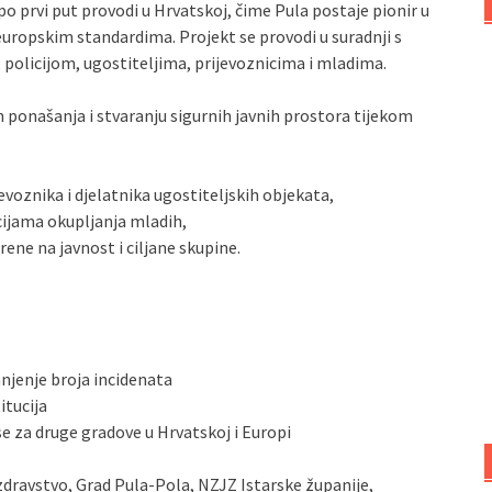
 po prvi put provodi u Hrvatskoj, čime Pula postaje pionir u
europskim standardima. Projekt se provodi u suradnji s
policijom, ugostiteljima, prijevoznicima i mladima.
ih ponašanja i stvaranju sigurnih javnih prostora tijekom
evoznika i djelatnika ugostiteljskih objekata,
cijama okupljanja mladih,
ne na javnost i ciljane skupine.
anjenje broja incidenata
itucija
e za druge gradove u Hrvatskoj i Europi
 zdravstvo, Grad Pula-Pola, NZJZ Istarske županije,