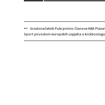
Navigacija
Gradonačelnik Pule primio članove KBK Plane
objava
Sport povodom europskih uspjeha u kickboxingu