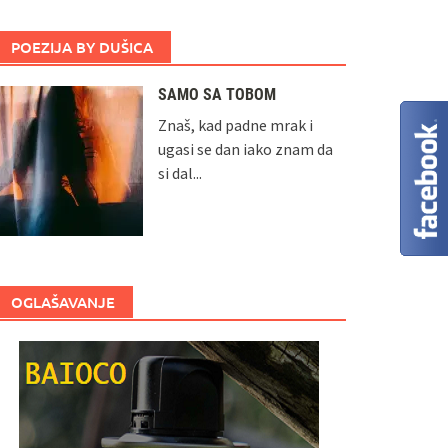
POEZIJA BY DUŠICA
SAMO SA TOBOM
Znaš, kad padne mrak i
ugasi se dan iako znam da
si dal...
OGLAŠAVANJE