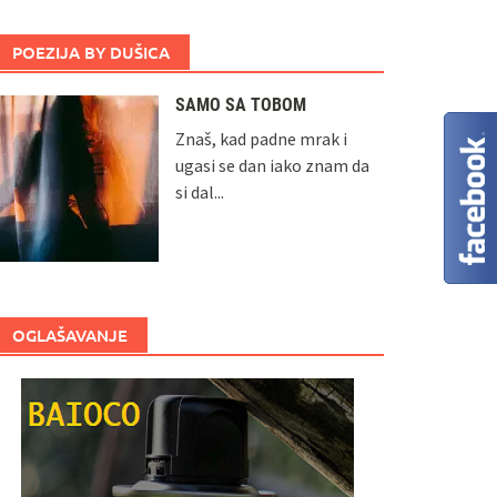
POEZIJA BY DUŠICA
SAMO SA TOBOM
Znaš, kad padne mrak i
ugasi se dan iako znam da
si dal...
OGLAŠAVANJE