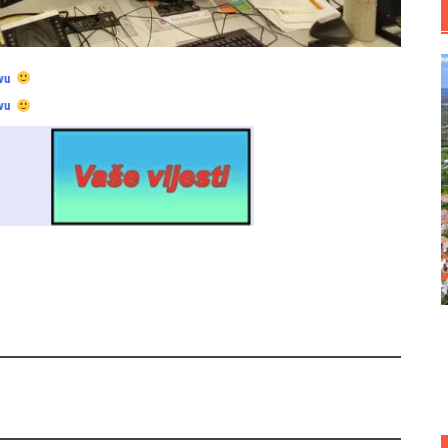
vu
vu