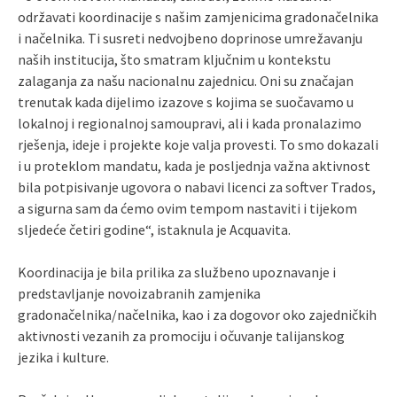
održavati koordinacije s našim zamjenicima gradonačelnika
i načelnika. Ti susreti nedvojbeno doprinose umrežavanju
naših institucija, što smatram ključnim u kontekstu
zalaganja za našu nacionalnu zajednicu. Oni su značajan
trenutak kada dijelimo izazove s kojima se suočavamo u
lokalnoj i regionalnoj samoupravi, ali i kada pronalazimo
rješenja, ideje i projekte koje valja provesti. To smo dokazali
i u proteklom mandatu, kada je posljednja važna aktivnost
bila potpisivanje ugovora o nabavi licenci za softver Trados,
a sigurna sam da ćemo ovim tempom nastaviti i tijekom
sljedeće četiri godine“, istaknula je Acquavita.
Koordinacija je bila prilika za službeno upoznavanje i
predstavljanje novoizabranih zamjenika
gradonačelnika/načelnika, kao i za dogovor oko zajedničkih
aktivnosti vezanih za promociju i očuvanje talijanskog
jezika i kulture.