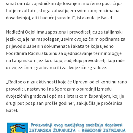
smatram da zajedničkim djelovanjem možemo postići još
bolje rezultate, stoga zahvaljujem svim zamjenicima na
dosadašnjoj, ali i budućoj suradnji“, istaknula je Batel.
Nadležni Odjel ima zaposlenu i prevoditeljicu za talijanski
jezik koja je na raspolaganju svim dvojezičnim općinama za
prijevod službenih dokumenata i akata te koja ujedno
koordinira Radnu skupinu za ujednačavanje terminologije
na talijanskom jeziku u kojoj sudjeluju prevoditelji koji rade
u dvojezičnim gradovima ili za dvojezične gradove.
„Radi se o nizu aktivnosti koje će Upravni odjel kontinuirano
provoditi, nastavno i na Sporazum o suradnji između
dvojezičnih gradova i općina s Istarskom županijom, koji je
drugi put potpisan prošle godine“, zaključila je pročelnica
Batel.