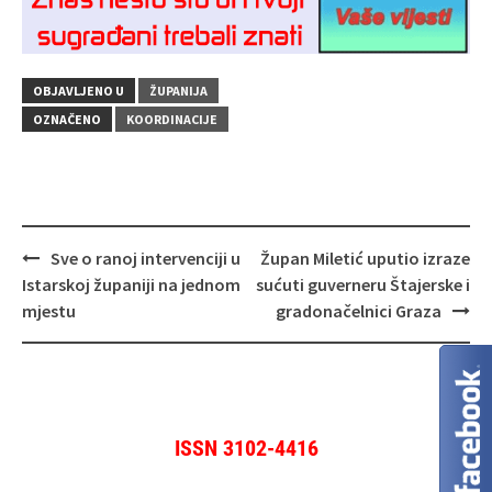
OBJAVLJENO U
ŽUPANIJA
OZNAČENO
KOORDINACIJE
Navigacija
Sve o ranoj intervenciji u
Župan Miletić uputio izraze
objava
Istarskoj županiji na jednom
sućuti guverneru Štajerske i
mjestu
gradonačelnici Graza
ISSN 3102-4416