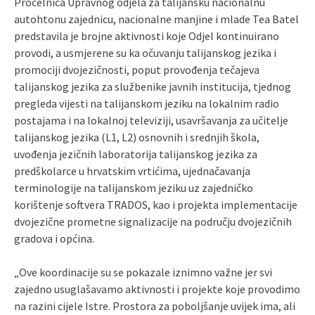
Pročelnica Upravnog odjela za talijansku nacionalnu
autohtonu zajednicu, nacionalne manjine i mlade Tea Batel
predstavila je brojne aktivnosti koje Odjel kontinuirano
provodi, a usmjerene su ka očuvanju talijanskog jezika i
promociji dvojezičnosti, poput provođenja tečajeva
talijanskog jezika za službenike javnih institucija, tjednog
pregleda vijesti na talijanskom jeziku na lokalnim radio
postajama i na lokalnoj televiziji, usavršavanja za učitelje
talijanskog jezika (L1, L2) osnovnih i srednjih škola,
uvođenja jezičnih laboratorija talijanskog jezika za
predškolarce u hrvatskim vrtićima, ujednačavanja
terminologije na talijanskom jeziku uz zajedničko
korištenje softvera TRADOS, kao i projekta implementacije
dvojezične prometne signalizacije na području dvojezičnih
gradova i općina.
„Ove koordinacije su se pokazale iznimno važne jer svi
zajedno usuglašavamo aktivnosti i projekte koje provodimo
na razini cijele Istre. Prostora za poboljšanje uvijek ima, ali